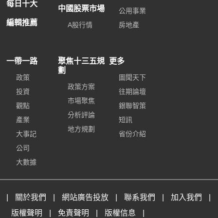
每日十大
中國股票市場
公用事業
編輯推薦
A股行情
房地產
一帶一路
聚焦十三五規
更多
劃
政策
圖聞天下
政策方案
投資
往期論壇
市場聚焦
觀點
銀聯智策
分析評論
產業
短訊
地方規劃
大事記
省份介紹
公司
大數據
|
關於我們
|
網站廣告投放
|
聯系我們
|
加入我們
|
版權聲明
|
免責聲明
|
版權信息
|