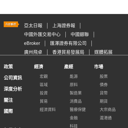
亞太日報
上海證券報
中國外匯交易中心
中國銀聯
eBroker
匯澤證券有限公司
廣州飛卓
香港貿易發展局
媒體拓展
政策
經濟
產經
市場
宏觀
能源
股票
公司資訊
區域
原料
債券
深度分析
投資
製造業
貨幣
關注
貿易
消費品
期貨
經濟資料
醫療保健
大宗商品
國際
金融
滬港通
科技