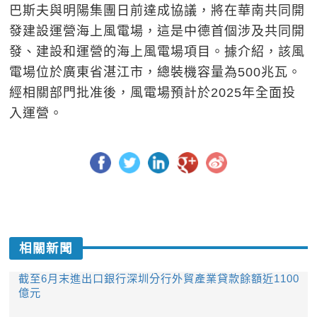
巴斯夫與明陽集團日前達成協議，將在華南共同開
發建設運營海上風電場，這是中德首個涉及共同開
發、建設和運營的海上風電場項目。據介紹，該風
電場位於廣東省湛江市，總裝機容量為500兆瓦。
經相關部門批准後，風電場預計於2025年全面投
入運營。
相關新聞
截至6月末進出口銀行深圳分行外貿產業貸款餘額近1100
億元