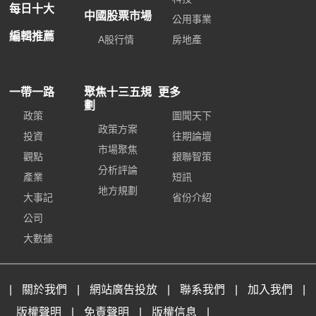
每日十大
中國股票市場
公用事業
編輯推薦
A股行情
房地產
一帶一路
聚焦十三五規
更多
劃
政策
圖聞天下
政策方案
投資
往期論壇
市場聚焦
觀點
銀聯智策
分析評論
產業
短訊
地方規劃
大事記
省份介紹
公司
大數據
|
關於我們
|
網站廣告投放
|
聯系我們
|
加入我們
|
版權聲明
|
免責聲明
|
版權信息
|