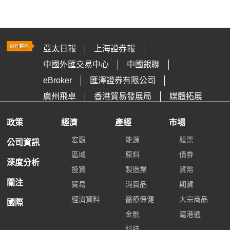
亞太日報
上海證券報
中國外匯交易中心
中國銀聯
eBroker
匯澤證券有限公司
廣州飛卓
香港貿易發展局
媒體拓展
政策
經濟
產經
市場
宏觀
能源
股票
公司資訊
區域
原料
債券
深度分析
投資
製造業
貨幣
關注
貿易
消費品
期貨
經濟資料
醫療保健
大宗商品
國際
金融
滬港通
科技