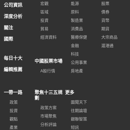
宏觀
能源
股票
公司資訊
區域
原料
債券
深度分析
投資
製造業
貨幣
關注
貿易
消費品
期貨
經濟資料
醫療保健
大宗商品
國際
金融
滬港通
科技
每日十大
中國股票市場
公用事業
編輯推薦
A股行情
房地產
一帶一路
聚焦十三五規
更多
劃
政策
圖聞天下
政策方案
投資
往期論壇
市場聚焦
觀點
銀聯智策
分析評論
產業
短訊