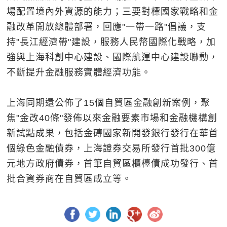
場配置境內外資源的能力；三要對標國家戰略和金
融改革開放總體部署，回應"一帶一路"倡議，支
持"長江經濟帶"建設，服務人民幣國際化戰略，加
強與上海科創中心建設、國際航運中心建設聯動，
不斷提升金融服務實體經濟功能。
上海同期還公佈了15個自貿區金融創新案例，聚
焦"金改40條"發佈以來金融要素市場和金融機構創
新試點成果，包括金磚國家新開發銀行發行在華首
個綠色金融債券，上海證券交易所發行首批300億
元地方政府債券，首筆自貿區櫃檯債成功發行、首
批合資券商在自貿區成立等。