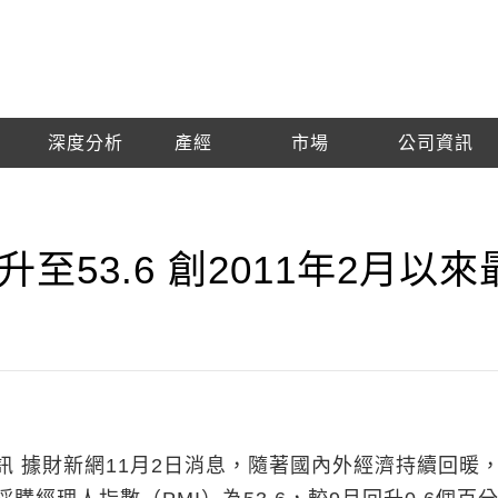
深度分析
產經
市場
公司資訊
至53.6 創2011年2月以來
 據財新網11月2日消息，隨著國內外經濟持續回暖，