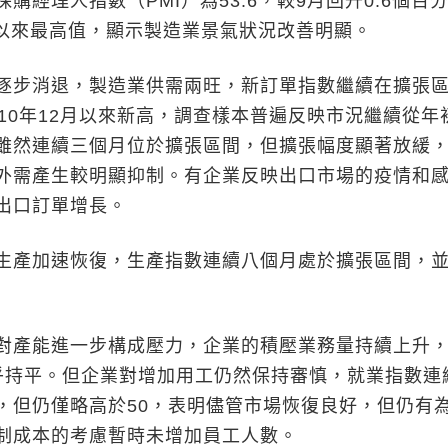
購經理人指數（PMI）為53.6，較9月回升0.6個百
2月以來最高值，顯示製造業景氣狀況改善明顯。
步消退，製造業供需兩旺，新訂單指數繼續在擴張
010年12月以來新高，調查樣本普遍反映市況繼續從年
雖然連續三個月位於擴張區間，但擴張幅度顯著放緩
外需產生較明顯抑制。有企業反映出口市場的疫情和
出口訂單增長。
產加速恢復，生產指數連續八個月處於擴張區間，並
產能進一步構成壓力，企業的積壓業務量持續上升
乎持平。但企業對增加用工仍然保持審慎，就業指數連
，但仍僅略高於50，表明儘管市場恢復良好，但仍有
制成本的考慮暫時未增加員工人數。