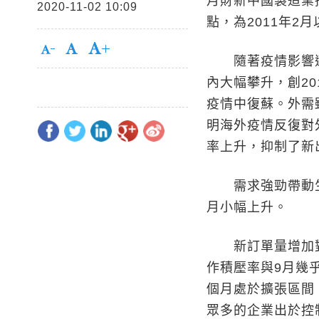
月財新中國製造業採
2020-11-02 10:09
點，為2011年
隨著疫情影響逐
內大幅攀升，創2
疫情中復蘇。外需
明海外疫情反復對
率上升，抑制了新
需求強勁帶動生
月小幅上升。
新訂單量增加對
作積壓率與9月幾
個月處於擴張區間
眾多的企業出於控