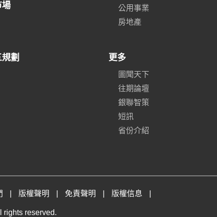
市場
公用事業
房地產
五規劃
更多
圖聞天下
往期論壇
銀聯智策
短訊
省份介紹
們
|
版權聲明
|
免責聲明
|
版權信息
|
 rights reserved.