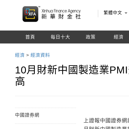
繁體中文
首頁
每日十大
政策
經濟
編輯推薦
經濟
>
經濟資料
10月財新中國製造業PMI升
高
中國證券網
上證報中國證券網訊