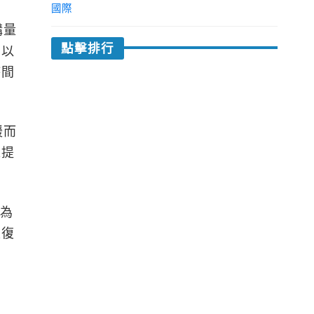
國際
購量
點擊排行
多以
時間
緩而
求提
為
恢復