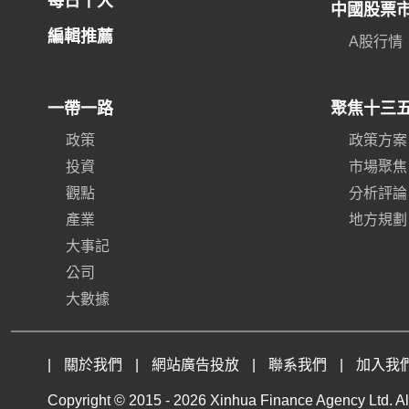
每日十大
中國股票
編輯推薦
A股行情
一帶一路
聚焦十三
政策
政策方案
投資
市場聚焦
觀點
分析評論
產業
地方規劃
大事記
公司
大數據
|
關於我們
|
網站廣告投放
|
聯系我們
|
加入我
Copyright © 2015 -
2026 Xinhua Finance Agency Ltd. All