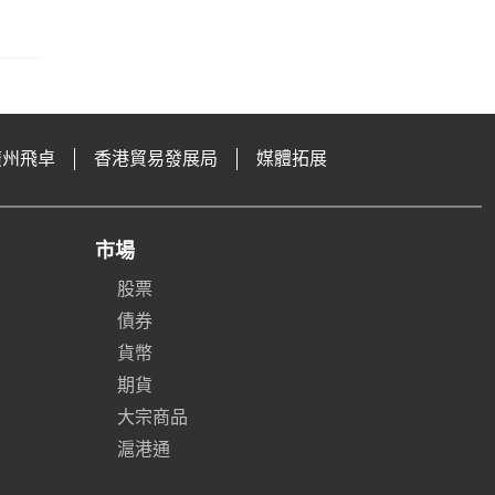
廣州飛卓
香港貿易發展局
媒體拓展
市場
股票
債券
貨幣
期貨
大宗商品
滬港通