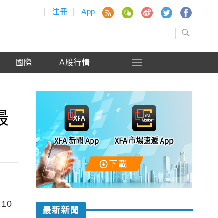
|
注冊
|
App
國際
A股行情
最
10
最新新聞