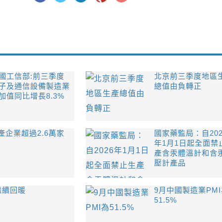
國工信部:前三季度
北京前三季度地區
子及通信設備製造業
總值由負轉正
加值同比增長8.3%
企業超過2.6萬家
國家藥監局：自202
年1月1日起全面禁
產含汞體溫計和含
壓計產品
繼續回暖
9月中國製造業PM
51.5%