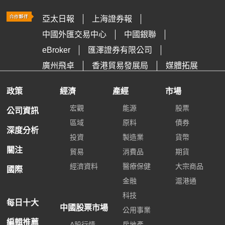
亞太日報
上海證券報
中國外匯交易中心
中國銀聯
eBroker
匯澤證券有限公司
廣州飛卓
香港貿易發展局
媒體拓展
政策
經濟
產經
市場
宏觀
能源
股票
公司資訊
區域
原料
債券
深度分析
投資
製造業
貨幣
關注
貿易
消費品
期貨
經濟資料
醫療保健
大宗商品
國際
金融
滬港通
科技
每日十大
中國股票市場
公用事業
編輯推薦
A股行情
房地產