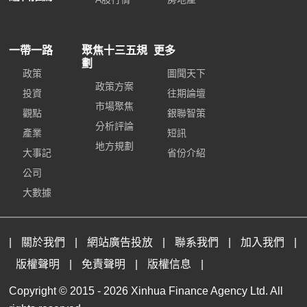
一帶一路
聚焦十三五規
更多
劃
政策
圖聞天下
政策方案
投資
往期論壇
市場聚焦
觀點
銀聯智策
分析評論
產業
短訊
地方規劃
大事記
省份介紹
公司
大數據
|
關於我們
|
網站廣告投放
|
聯系我們
|
加入我們
|
版權聲明
|
免責聲明
|
版權信息
|
Copyright © 2015 -
2026 Xinhua Finance Agency Ltd. All