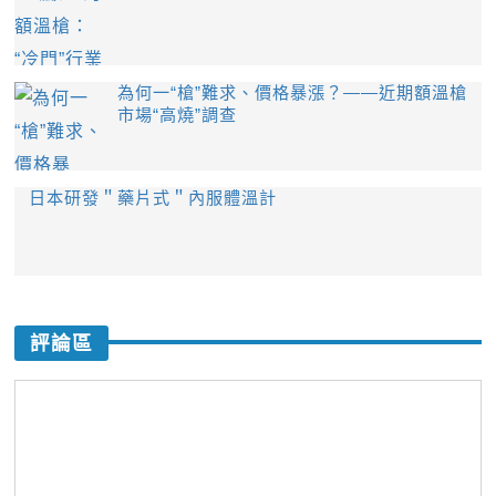
為何一“槍”難求、價格暴漲？——近期額溫槍
市場“高燒”調查
日本研發＂藥片式＂內服體溫計
評論區