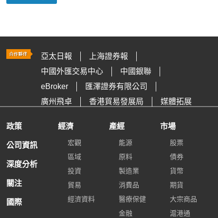
亞太日報
上海證券報
中國外匯交易中心
中國銀聯
eBroker
匯澤證券有限公司
廣州飛卓
香港貿易發展局
媒體拓展
政策
經濟
產經
市場
宏觀
能源
股票
公司資訊
區域
原料
債券
深度分析
投資
製造業
貨幣
關注
貿易
消費品
期貨
經濟資料
醫療保健
大宗商品
國際
金融
滬港通