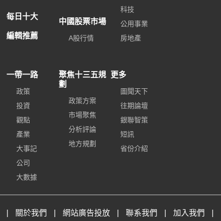
科技
每日十大
中國股票市場
公用事業
編輯推薦
A股行情
房地產
一帶一路
聚焦十三五規
更多
劃
政策
圖聞天下
政策方案
投資
往期論壇
市場聚焦
觀點
銀聯智策
分析評論
產業
短訊
地方規劃
大事記
省份介紹
公司
大數據
|
關於我們
|
網站廣告投放
|
聯系我們
|
加入我們
|