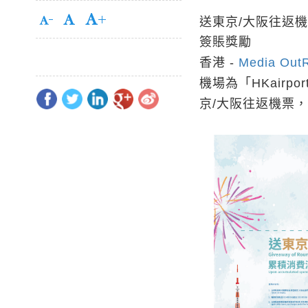
送東京/大阪往返機
簽賬獎勵
香港 -
Media Out
機場為「HKairp
京/大阪往返機票