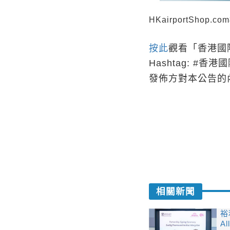
HKairportSh
按此
觀看「香港國
Hashtag: #香
發佈方對本公告的
相關新聞
裕
A