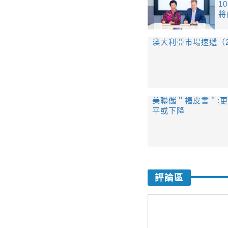
1
將
澳大利亞市場速遞（202
美聯儲＂褐皮書＂:
平或下降
評論區