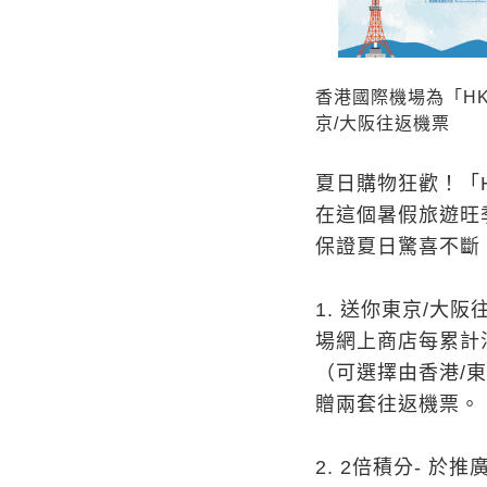
香港國際機場為「HKa
京/大阪往返機票
夏日購物狂歡！「
在這個暑假旅遊旺
保證夏日驚喜不斷
1.
送你東京
/大阪
場網上商店每累計消
（可選擇由香港/
贈兩套往返機票。
2.
2倍積分-
於推廣