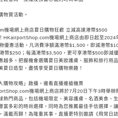
購物賞活動。
op.com機場網上商店夏日購物狂歡 立減高達港幣$500
KairportShop.com機場網上商店由即日起至2024
物優惠活動，凡消費淨額滿港幣$1,500，即減港幣$1
減港幣$250；每滿港幣$3,500，更可享港幣$500即減
惠越多。把握機會選購夏日美妝護膚、服飾和旅行用
美夏日造型，盡情享受夏日購物樂趣！
人購物攻略
」
啟播，邊看直播邊搶機票
portShop.com機場網上商店將於7月20日下午3時舉
球熱門商品，包括機場限定、美容護膚、名酒美食、
豐富多彩的時尚選擇，同時為您推薦最佳手信選擇，
，滿載而歸！為隆重其事，直播更特別邀請《飛常日