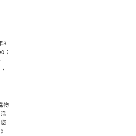
年8
00；
優
品，
辦購物
生活
讓您
誌》