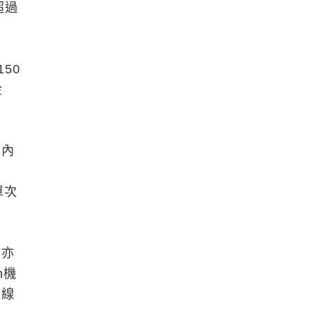
超過
50
金
店內
單次
費亦
m機
」線