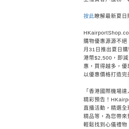
按此
瞭解最新夏日
HKairportSh
購物優惠源源不絕！H
月31日推出夏日購
港幣$2,500，即
惠，買得越多，優
以優惠價格打造完
「
香港國際機場達
精彩預告！HKair
直播活動，精選全
精品等，為您帶來
輕鬆找到心儀禮物