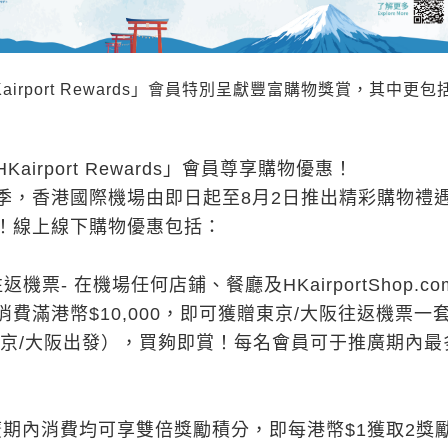
irport Rewards」會員特別呈獻豐富購物獎賞，其中更包
HKairport Rewards」會員尊享購物優惠！
季，香港國際機場由即日起至8月2日推出精彩購物禮
！線上線下購物優惠包括：
往返機票-
在機場任何店鋪、餐廳及HKairportShop.co
費滿港幣$10,000，即可獲贈東京/大阪往返機票一
東京/大阪出發），買夠即賞！每名會員可于推廣期內最
期內消費均可享雙倍獎勵積分，即每港幣$1獲取2獎