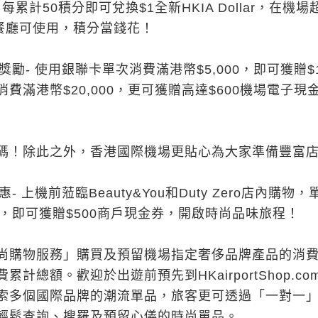
累計50積分即可兌換$1全新HKIA Dollar，在機場
及餐廳可使用，積分當錢花！
獎勵
-
使用銀聯卡單次消費滿港幣$5,000，即可獲贈$1
費滿港幣$20,000，更可獲贈高達$600機場電子現
碼！除此之外，香港國際機場更貼心為大家準備豐富
惠
-
上機前蒞臨Beauty&You和Duty Zero店內購物，
00，即可獲贈$500商戶現金券，開啟時尚品味旅程！
尚購物服務」購買及預留機場指定奢侈品牌產品的消
計總額。歡迎於出遊前預先到HKairportShop.co
索多個國際品牌的潮流單品，旅客更可透過「一對一
輕鬆查詢、搜羅及預留心儀的時尚單品。