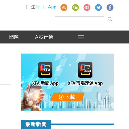
|
注冊
|
App
國際
A股行情
最新新聞