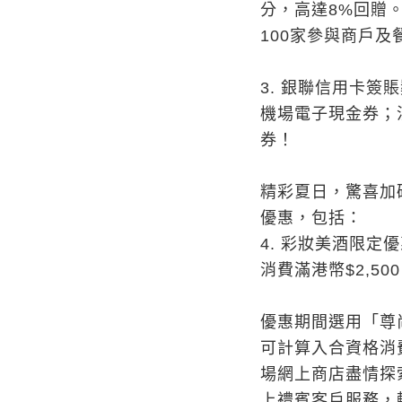
分，高達8%回贈。每
100家參與商戶
3.
銀聯信用卡簽賬
機場電子現金券；消
券！
精彩夏日，驚喜加
優惠，包括：
4.
彩妝美酒限定優
消費滿港幣$2,5
優惠期間選用「尊
可計算入合資格消費累
場網上商店盡情探
上禮賓客戶服務，