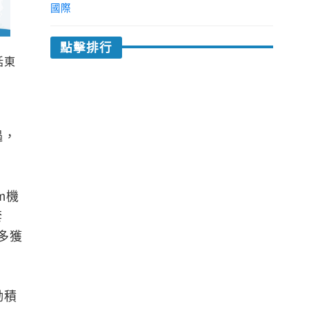
國際
點擊排行
括東
遇，
m機
套
多獲
勵積