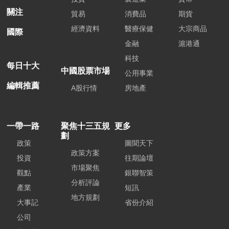
關注
貿易
消費品
期貨
經濟資料
醫療保健
大宗商品
國際
金融
滬港通
科技
每日十大
中國股票市場
公用事業
編輯推薦
A股行情
房地產
一帶一路
聚焦十三五規
更多
劃
政策
圖聞天下
政策方案
投資
往期論壇
市場聚焦
觀點
銀聯智策
分析評論
產業
短訊
地方規劃
大事記
省份介紹
公司