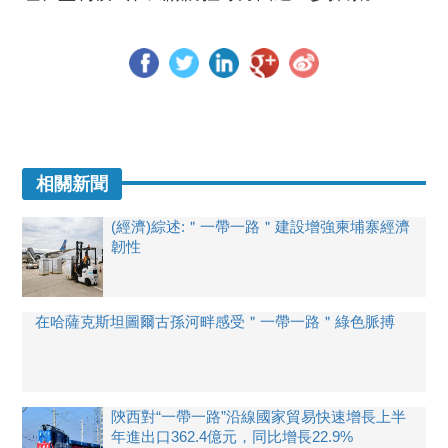
相關新聞
(經濟)綜述:＂一帶一路＂建設增強柬埔寨經濟
韌性
在哈薩克斯坦圖爾古孫河畔感受＂一帶一路＂綠色脈搏
陝西對“一帶一路”沿線國家貿易快速增長上半
年進出口362.4億元，同比增長22.9%