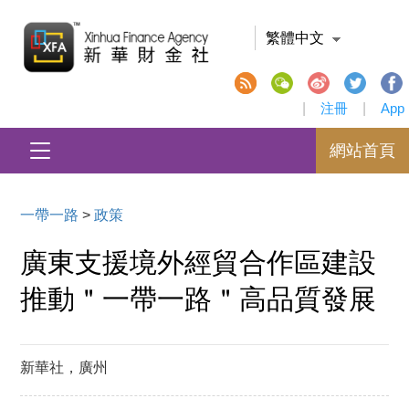
繁體中文
|
注冊
|
App
網站首頁
一帶一路
>
政策
廣東支援境外經貿合作區建設
推動＂一帶一路＂高品質發展
新華社，廣州