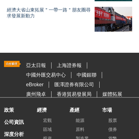
經濟大省山東拓展＂一帶一路＂朋友圈尋
求發展新動力
亞太日報
上海證券報
中國外匯交易中心
中國銀聯
eBroker
匯澤證券有限公司
廣州飛卓
香港貿易發展局
媒體拓展
政策
經濟
產經
市場
宏觀
能源
股票
公司資訊
區域
原料
債券
深度分析
投資
製造業
貨幣