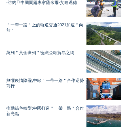
-訪約旦中國問題專家薩米爾·艾哈邁德
＂一帶一路＂上的軌道交通2021加速＂向
前＂
萬列＂黃金班列＂密織亞歐貿易之網
無懼疫情陰霾,中歐＂一帶一路＂合作逆勢
前行
推動綠色轉型:中國打造＂一帶一路＂合作
新亮點