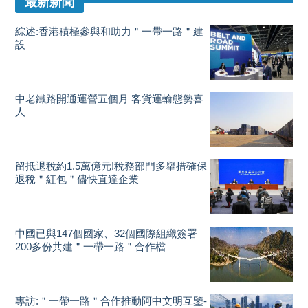
最新新聞
綜述:香港積極參與和助力＂一帶一路＂建
設
中老鐵路開通運營五個月 客貨運輸態勢喜
人
留抵退稅約1.5萬億元!稅務部門多舉措確保
退稅＂紅包＂儘快直達企業
中國已與147個國家、32個國際組織簽署
200多份共建＂一帶一路＂合作檔
專訪:＂一帶一路＂合作推動阿中文明互鑒-