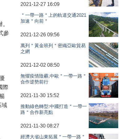
2021-12-27 16:09
＂一帶一路＂上的軌道交通2021
加速＂向前＂
辦。
式參
2021-12-26 09:56
萬列＂黃金班列＂密織亞歐貿易
之網
2021-12-02 08:50
無懼疫情陰霾,中歐＂一帶一路＂
優
合作逆勢前行
國際
2021-11-30 15:52
暢
區域
推動綠色轉型:中國打造＂一帶一
路＂合作新亮點
2021-11-30 08:27
經濟大省山東拓展＂一帶一路＂