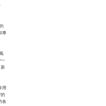
一
的
和專
風
帶一
出新
作用
"的
的各