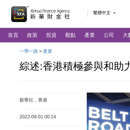
繁體中文
首頁
政策
投資
觀點
產業
公司
大
一帶一路
>
產業
綜述:香港積極參與和助
新華社，香港
2022-09-01 00:14