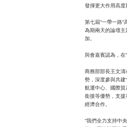
發揮更大作用高度
第七屆"一帶一路
為期兩天的論壇主
加。
與會嘉賓認為，在
商務部部長王文濤
勢，深度參與共建
航運中心、國際貿
銜接等優勢，支援
經濟合作。
"我們全力支持中