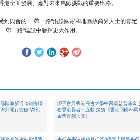
香港全面發展、應對未來風險挑戰的重要出路。
受到與會的"一帶一路"沿線國家和地區政商界人士的肯定
"一帶一路"建設中發揮更大作用。
西部陸海新通道鐵海聯
獅子會與香港浸會大學中醫藥慈善基金 
運班列開行突破2萬列
務香港長者十五載 榮獲《香港回歸25周
企業貢獻大獎》
江蘇修改條例鼓勵港澳
央行在香港成功發行250億元人民幣央