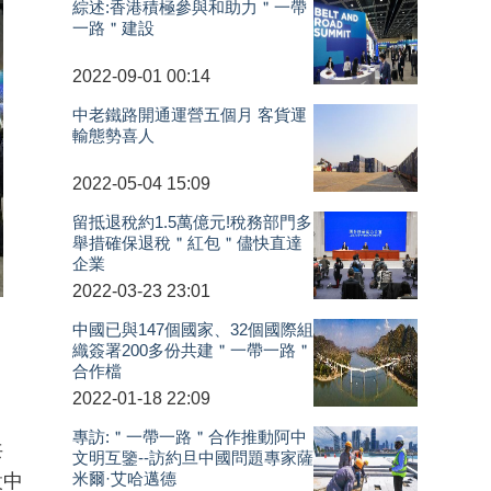
綜述:香港積極參與和助力＂一帶
一路＂建設
2022-09-01 00:14
中老鐵路開通運營五個月 客貨運
輸態勢喜人
2022-05-04 15:09
留抵退稅約1.5萬億元!稅務部門多
舉措確保退稅＂紅包＂儘快直達
企業
2022-03-23 23:01
中國已與147個國家、32個國際組
織簽署200多份共建＂一帶一路＂
合作檔
2022-01-18 22:09
專訪:＂一帶一路＂合作推動阿中
共
文明互鑒--訪約旦中國問題專家薩
米爾·艾哈邁德
設中