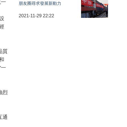
境一
朋友圈尋求發展新動力
2021-11-29 22:22
設
經
品質
和
"一
強烈
互通