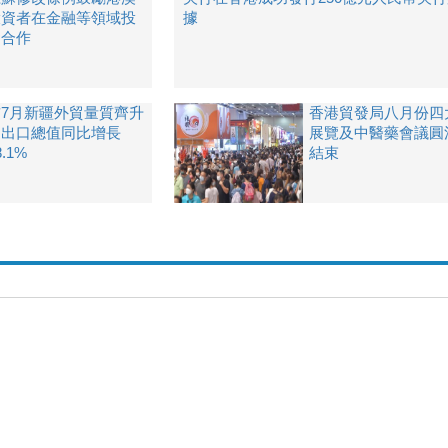
投資者在金融等領域投
據
資合作
前7月新疆外貿量質齊升
香港貿發局八月份四
進出口總值同比增長
展覽及中醫藥會議圓
8.1%
結束