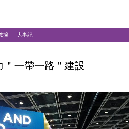
數據
大事記
力＂一帶一路＂建設