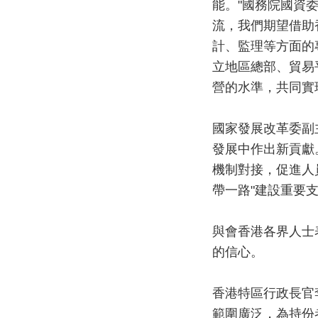
能。"國務院國資
流，我們期望借助
計、監理等方面的
立地區總部、貿易
營的水準，共同實
國家發展改革委副
發展中作出新貢獻
機制對接，促進人
帶一路"建設重要
與會香港各界人士
的信心。
香港特區行政長官
範圍廣泛，為持份