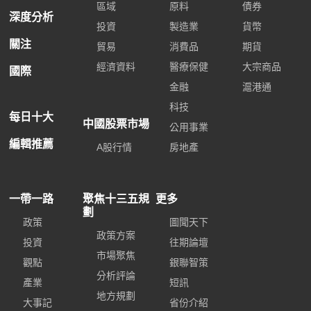
區域
原料
債券
深度分析
投資
製造業
貨幣
關注
貿易
消費品
期貨
經濟資料
醫療保健
大宗商品
國際
金融
滬港通
科技
每日十大
中國股票市場
公用事業
編輯推薦
A股行情
房地產
一帶一路
聚焦十三五規
更多
劃
政策
圖聞天下
政策方案
投資
往期論壇
市場聚焦
觀點
銀聯智策
分析評論
產業
短訊
地方規劃
大事記
省份介紹