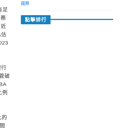
貸
國際
有足
債務
點擊排行
。近
A估
23
銀行
管破
BA
比例
比的
期間