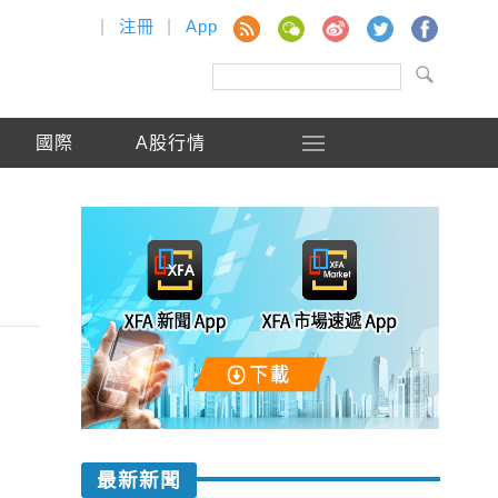
|
注冊
|
App
國際
A股行情
最新新聞