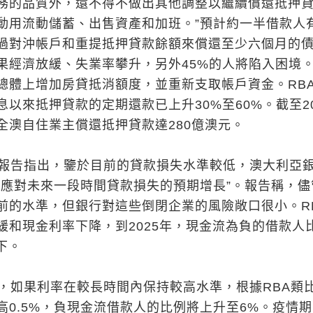
務的品質外，還不得不做出其他調整以繼續償還抵押
動用流動儲蓄、出售資產和加班。”預計約一半借款人
過對沖帳戶和重提抵押貸款餘額來償還至少六個月的
果經濟放緩、失業率攀升，另外45%的人將陷入困境
總體上增加房貸抵消額度，並重新支取帳戶資金。RB
以來抵押貸款的定期還款已上升30%至60%。截至20
全澳自住業主償還抵押貸款達280億澳元。
查報告指出，鑒於目前的貸款損失水準較低，澳大利亞
，應對未來一段時間貸款損失的預期增長”。報告稱，儘
前的水準，但銀行對這些倒閉企業的風險敞口很小。R
緩和現金利率下降，到2025年，現金流為負的借款人
下。
示，如果利率在較長時間內保持較高水準，根據RBA類
高0.5%，負現金流借款人的比例將上升至6%。疫情