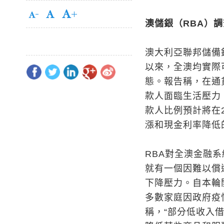
澳儲銀（RBA
）調
澳大利亞聯邦儲備銀
以來，全澳均實際
態。報告稱，在通
款人面臨生活壓力
款人比例預計將在
漲和現金利率降低
RBA對全澳金融
就有一個因難以償
下降壓力。自本輪
多數家庭因政府疫
稱，“部分低收入