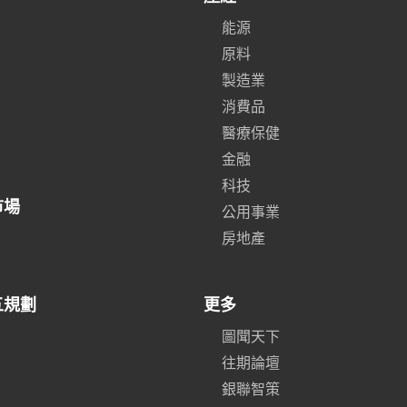
能源
原料
製造業
消費品
醫療保健
金融
科技
市場
公用事業
房地產
五規劃
更多
圖聞天下
往期論壇
銀聯智策