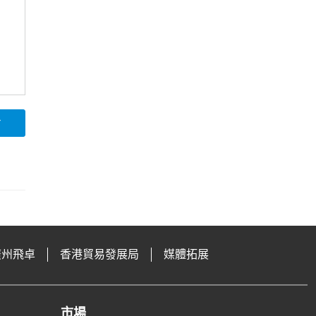
論
廣州飛卓
香港貿易發展局
媒體拓展
市場