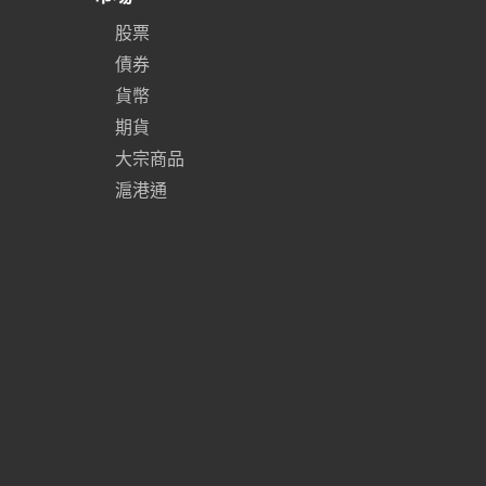
股票
債券
貨幣
期貨
大宗商品
滬港通