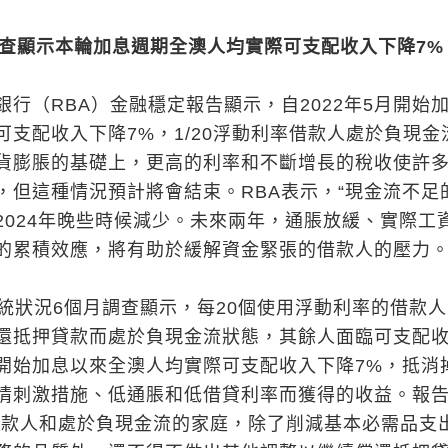
查顯示本輪加息週期全澳人均實際可支配收入下降7%
行（RBA）金融穩定報告顯示，自2022年5月開始
可支配收入下降7%，1/20浮動利率借款人處於負現金
貨膨脹的基礎上，更高的利率和不斷增長的稅收使許
，但這種情況預計將會結束。RBA表示，“現金流不足
2024年晚些時候減少。未來兩年，通脹放緩、實際工
的累積效應，將有助於緩解資金緊張的借款人的壓力。
系統狀況6個月調查顯示，每20個使用浮動利率的借款
還抵押貸款而處於負現金流狀態，其餘人面臨可支配
開始加息以來全澳人均實際可支配收入下降7%，抵消
情刺激措施、低通脹和低借貸利率而獲得的收益。報
借款人和處於負現金流的家庭，除了削減基本必需品支