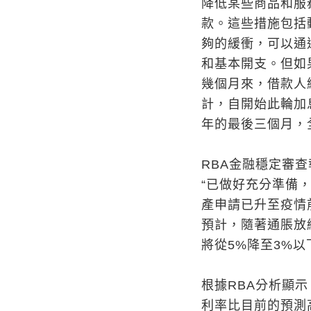
降低某些商品和服
款。這些措施包括
夠的緩衝，可以通
和基本開支。但如
幾個月來，借款人
計，自開始此輪加息
年的最後三個月，
RBA金融穩定審
“已做好充分準備
產申請已升至疫情
預計，隨著通脹放
將從5%降至3%以
根據RBA分析顯
利率比目前的預測