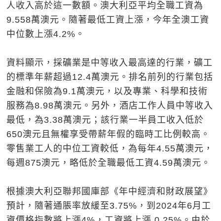
人收入高於這一數額。澳大利亞平均全職工資為
9.558萬澳元。隨著最低工資上漲，今年全澳工資
中位數上漲4.2%。
資料顯示，採礦業是中等收入最高達的行業，礦工
的標準年薪超過12.4萬澳元。排名前列的行業包括
金融和保險為9.1萬澳元，以及專業、科學和技術
服務為8.98萬澳元。另外，酒店工作人員中等收入
最低，為3.38萬澳元；該行業一半員工收入低於
650澳元且無權享受帶薪年假的臨時工比例較高。
零售業工人的中位工資較低，為每年4.55萬澳元，
每週875澳元，略低於全職最低工資4.59萬澳元。
根據澳大利亞聯邦國庫部《年中經濟和財政展望》
預計，隨著通脹率放緩至3.75%，到2024年6月工
資價格指數將上漲4%，工資將上漲 0.25%。由於