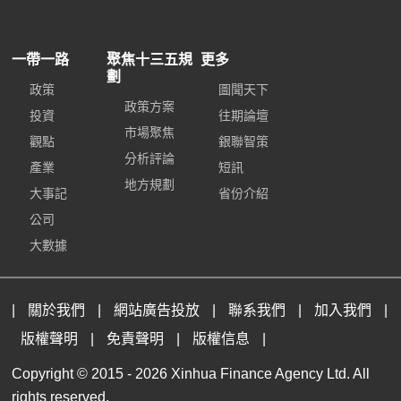
一帶一路
聚焦十三五規
更多
劃
政策
圖聞天下
政策方案
投資
往期論壇
市場聚焦
觀點
銀聯智策
分析評論
產業
短訊
地方規劃
大事記
省份介紹
公司
大數據
|
關於我們
|
網站廣告投放
|
聯系我們
|
加入我們
|
版權聲明
|
免責聲明
|
版權信息
|
Copyright © 2015 -
2026 Xinhua Finance Agency Ltd. All
rights reserved.