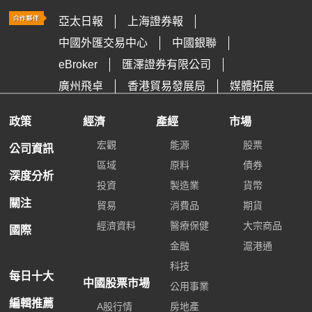
亞太日報
上海證券報
中國外匯交易中心
中國銀聯
eBroker
匯澤證券有限公司
廣州飛卓
香港貿易發展局
媒體拓展
政策
經濟
產經
市場
宏觀
能源
股票
公司資訊
區域
原料
債券
深度分析
投資
製造業
貨幣
關注
貿易
消費品
期貨
經濟資料
醫療保健
大宗商品
國際
金融
滬港通
科技
每日十大
中國股票市場
公用事業
編輯推薦
A股行情
房地產