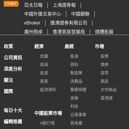
亞太日報
上海證券報
中國外匯交易中心
中國銀聯
eBroker
匯澤證券有限公司
廣州飛卓
香港貿易發展局
媒體拓展
政策
經濟
產經
市場
宏觀
能源
股票
公司資訊
區域
原料
債券
深度分析
投資
製造業
貨幣
關注
貿易
消費品
期貨
經濟資料
醫療保健
大宗商品
國際
金融
滬港通
科技
每日十大
中國股票市場
公用事業
編輯推薦
A股行情
房地產