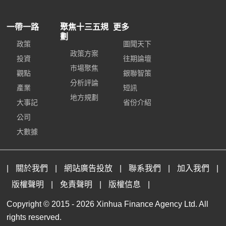
一帶一路
聚焦十三五規
更多
劃
政策
圖聞天下
政策方案
投資
往期論壇
市場聚焦
觀點
銀聯智策
分析評論
產業
短訊
地方規劃
大事記
省份介紹
公司
大數據
|
關於我們
|
網站廣告投放
|
聯系我們
|
加入我們
|
版權聲明
|
免責聲明
|
版權信息
|
Copyright © 2015 -
2026 Xinhua Finance Agency Ltd. All
rights reserved.