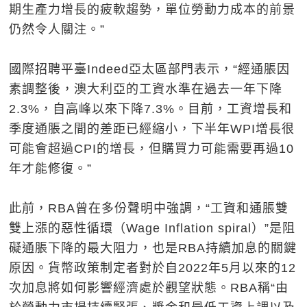
期生產力增長的疲軟趨勢，單位勞動力成本的前景
仍然令人關注。”
國際招聘平臺Indeed亞太區部門表示，“經通脹因
素調整後，澳大利亞的工資水準在過去一年下降
2.3%，自高峰以來下降7.3%。目前，工資增長和
季度通脹之間的差距已經縮小，下半年WPI增長很
可能會超過CPI的增長，但購買力可能需要再過10
年才能修復。”
此前，RBA曾在多份聲明中強調，“工資和通脹雙
雙上漲的惡性循環（Wage Inflation spiral）”是阻
礙通脹下降的最大阻力，也是RBA持續加息的關鍵
原因。貨幣政策制定者對於自2022年5月以來的12
次加息將如何影響經濟處於觀望狀態。RBA稱“由