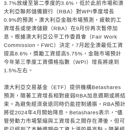
3.7%放緩至第二季度的3.6%，低於此前市場和澳
大利亞聯邦儲備銀行（RBA）對WPI季度增長
0.9%的預測。澳大利亞金融市場預測，疲軟的工
資增長或使澳儲銀（RBA）在9月份再次暫停加
息。根據澳大利亞公平工作委員會（Fair Work
Commission，FWC）決定，7月起全澳最低工資
提高8.6%，獎勵工資提高5.75%，金融市場預計
今年第三季度工資價格指數（WPI）增長將達到
1.5%左右。
澳大利亞交易基金（ETF）提供機構Betashares
預測，隨著工資增長相對疲弱RBA加息週期或將結
束。為避免經濟衰退同時仍能控制通脹，RBA預計
將從2024年4月開始降息。Betashares表示，“儘
管勞動力市場緊縮與工資增長之間存在滯後，但可
能已經到了本輪週期中工資上漲的最高點。隨著經