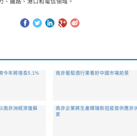
力、鐵路、港口和電信領域。
今年將增長5.1%
南非葡萄酒行業看好中國市場前景
以南非洲經濟復蘇
南非企業將生產輝瑞新冠疫苗供應非
家