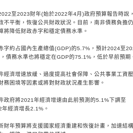
22至2023財年(始於2022年4月)政府預算報告時說
政不平衡，恢復公共財政狀況。目前，南非債務負擔
算將降低財政赤字和穩定債務水準。
約占國內生產總值(GDP)的5.7%，預計2024至20
%，債務水準也將穩定在GDP的75.1%，低於早前預期
非經濟增速放緩、過度提高社會保障、公共事業工資
財務困境等因素或將對財政狀況產生影響。
政府將2021年經濟增速由此前預測的5.1%下調至
22年經濟增長2.1%。
新財年預算將支援國家經濟重建和恢復計畫，加速結