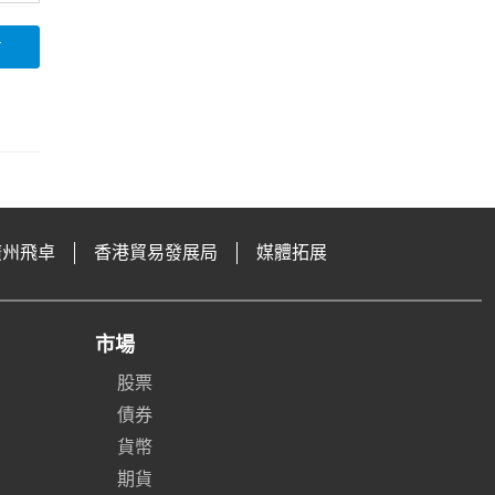
論
廣州飛卓
香港貿易發展局
媒體拓展
市場
股票
債券
貨幣
期貨