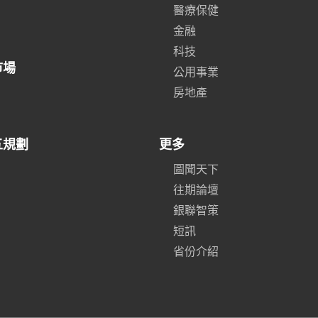
醫療保健
金融
科技
市場
公用事業
房地產
五規劃
更多
圖聞天下
往期論壇
銀聯智策
短訊
省份介紹