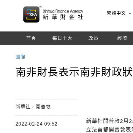
繁體中文
首頁
每日十大
政策
經濟
編輯推薦
國際
南非財長表示南非財政
新華社，開普敦
新華社開普敦2月2
2022-02-24 09:52
立法首都開普敦表