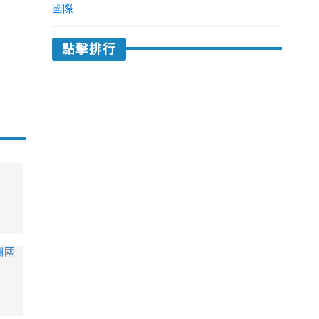
國際
點擊排行
洲國