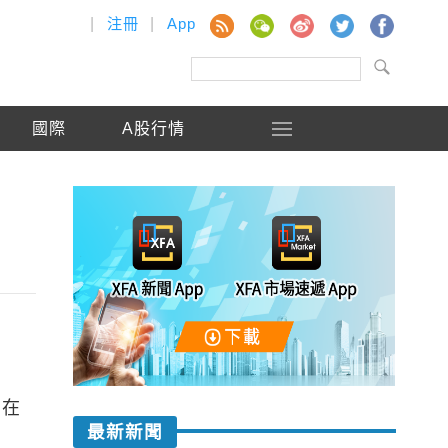
|
注冊
|
App
國際
A股行情
日在
最新新聞
。