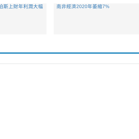
珀斯上財年利潤大幅
南非經濟2020年萎縮7%