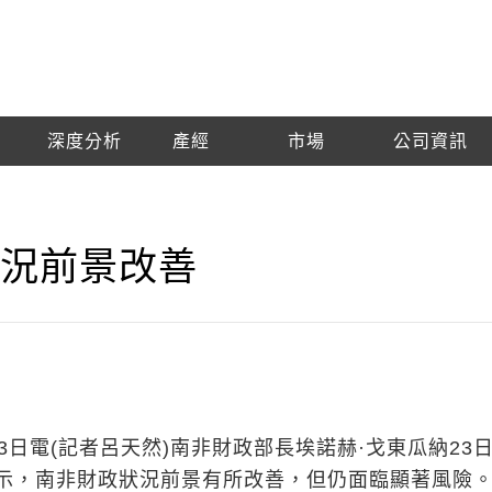
深度分析
產經
市場
公司資訊
狀況前景改善
3日電(記者呂天然)南非財政部長埃諾赫·戈東瓜納23
示，南非財政狀況前景有所改善，但仍面臨顯著風險