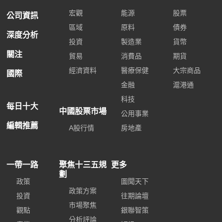
宏觀
能源
股票
公司資訊
區域
原料
債券
深度分析
投資
製造業
貨幣
關注
貿易
消費品
期貨
經濟資料
醫療保健
大宗商品
國際
金融
滬港通
科技
每日十大
中國股票市場
公用事業
編輯推薦
A股行情
房地產
一帶一路
聚焦十三五規
更多
劃
政策
圖聞天下
政策方案
投資
往期論壇
市場聚焦
觀點
銀聯智策
分析評論