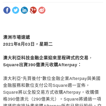
澳洲市場速遞
2021
年
8
月
03
日，星期二
澳大利亞科技金融企業迎來里程碑式的交易
，
Square
出資390
億澳元收購Afterpay
：
澳大利亞“先買後付”數位金融企業Afterpay與美國
金融服務和數位支付公司Square週一宣佈，
Square將以全股交易方式收購Afterpay，收購價
格390億澳元（290億美元）。Square將通過一項