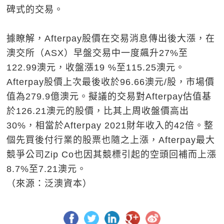
碑式的交易。
據瞭解，Afterpay股價在交易消息傳出後大漲，在
澳交所（ASX）早盤交易中一度飆升27%至
122.99澳元，收盤漲19 %至115.25澳元。
Afterpay股價上次最後收於96.66澳元/股，市場價
值為279.9億澳元。擬議的交易對Afterpay估值基
於126.21澳元的股價，比其上周收盤價高出
30%，相當於Afterpay 2021財年收入的42倍。整
個先買後付行業的股票也隨之上漲，Afterpay最大
競爭公司Zip Co也因其競標引起的空頭回補而上漲
8.7%至7.21澳元。
（來源：泛澳資本）