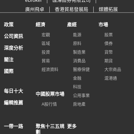
eBroker
匯澤證券有限公司
廣州飛卓
香港貿易發展局
媒體拓展
政策
經濟
產經
市場
宏觀
能源
股票
公司資訊
區域
原料
債券
深度分析
投資
製造業
貨幣
關注
貿易
消費品
期貨
經濟資料
醫療保健
大宗商品
國際
金融
滬港通
科技
每日十大
中國股票市場
公用事業
編輯推薦
A股行情
房地產
一帶一路
聚焦十三五規
更多
劃