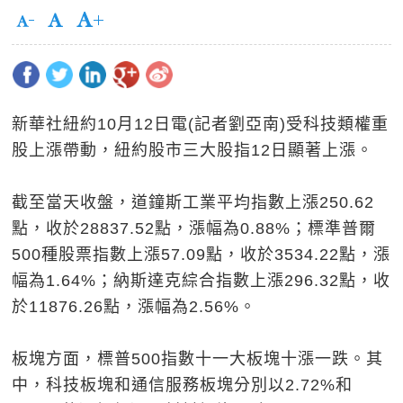
新華社紐約10月12日電(記者劉亞南)受科技類權重
股上漲帶動，紐約股市三大股指12日顯著上漲。
截至當天收盤，道鐘斯工業平均指數上漲250.62
點，收於28837.52點，漲幅為0.88%；標準普爾
500種股票指數上漲57.09點，收於3534.22點，漲
幅為1.64%；納斯達克綜合指數上漲296.32點，收
於11876.26點，漲幅為2.56%。
板塊方面，標普500指數十一大板塊十漲一跌。其
中，科技板塊和通信服務板塊分別以2.72%和