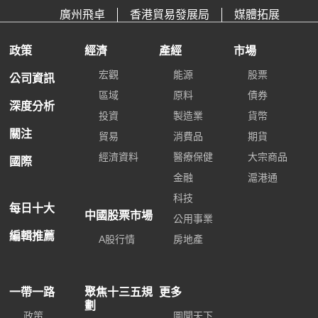
廣州飛卓
香港貿易發展局
媒體拓展
政策
經濟
產經
市場
宏觀
能源
股票
公司資訊
區域
原料
債券
深度分析
投資
製造業
貨幣
關注
貿易
消費品
期貨
經濟資料
醫療保健
大宗商品
國際
金融
滬港通
科技
每日十大
中國股票市場
公用事業
編輯推薦
A股行情
房地產
一帶一路
聚焦十三五規
更多
劃
政策
圖聞天下