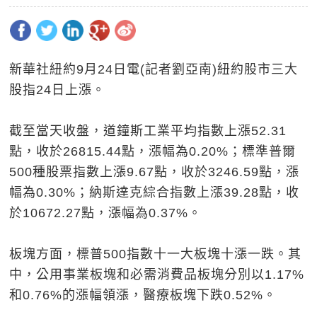
新華社紐約9月24日電(記者劉亞南)紐約股市三大
股指24日上漲。
截至當天收盤，道鐘斯工業平均指數上漲52.31
點，收於26815.44點，漲幅為0.20%；標準普爾
500種股票指數上漲9.67點，收於3246.59點，漲
幅為0.30%；納斯達克綜合指數上漲39.28點，收
於10672.27點，漲幅為0.37%。
板塊方面，標普500指數十一大板塊十漲一跌。其
中，公用事業板塊和必需消費品板塊分別以1.17%
和0.76%的漲幅領漲，醫療板塊下跌0.52%。