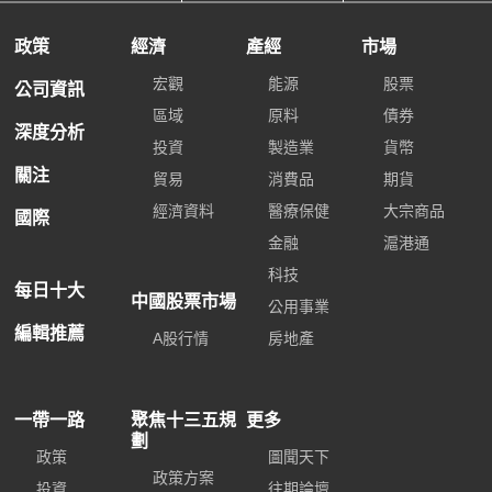
政策
經濟
產經
市場
宏觀
能源
股票
公司資訊
區域
原料
債券
深度分析
投資
製造業
貨幣
關注
貿易
消費品
期貨
經濟資料
醫療保健
大宗商品
國際
金融
滬港通
科技
每日十大
中國股票市場
公用事業
編輯推薦
A股行情
房地產
一帶一路
聚焦十三五規
更多
劃
政策
圖聞天下
政策方案
投資
往期論壇