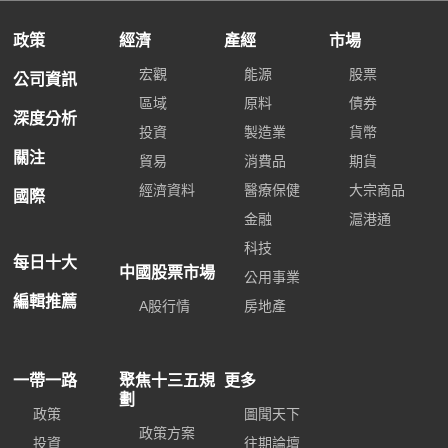
政策
經濟
產經
市場
宏觀
能源
股票
公司資訊
區域
原料
債券
深度分析
投資
製造業
貨幣
關注
貿易
消費品
期貨
經濟資料
醫療保健
大宗商品
國際
金融
滬港通
科技
每日十大
中國股票市場
公用事業
編輯推薦
A股行情
房地產
一帶一路
聚焦十三五規
更多
劃
政策
圖聞天下
政策方案
投資
往期論壇