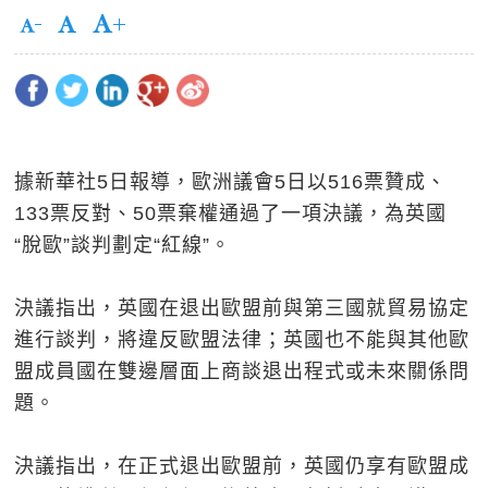
據新華社5日報導，歐洲議會5日以516票贊成、
133票反對、50票棄權通過了一項決議，為英國
“脫歐”談判劃定“紅線”。
決議指出，英國在退出歐盟前與第三國就貿易協定
進行談判，將違反歐盟法律；英國也不能與其他歐
盟成員國在雙邊層面上商談退出程式或未來關係問
題。
決議指出，在正式退出歐盟前，英國仍享有歐盟成