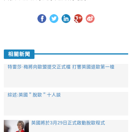
相關新聞
特雷莎·梅將向歐盟提交正式檔 打響英國退歐第一槍
綜述:英國＂脫歐＂十人談
英國將於3月29日正式啟動脫歐程式