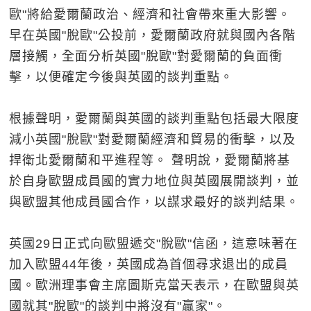
歐"將給愛爾蘭政治、經濟和社會帶來重大影響。
早在英國"脫歐"公投前，愛爾蘭政府就與國內各階
層接觸，全面分析英國"脫歐"對愛爾蘭的負面衝
擊，以便確定今後與英國的談判重點。
根據聲明，愛爾蘭與英國的談判重點包括最大限度
減小英國"脫歐"對愛爾蘭經濟和貿易的衝擊，以及
捍衛北愛爾蘭和平進程等。 聲明說，愛爾蘭將基
於自身歐盟成員國的實力地位與英國展開談判，並
與歐盟其他成員國合作，以謀求最好的談判結果。
英國29日正式向歐盟遞交"脫歐"信函，這意味著在
加入歐盟44年後，英國成為首個尋求退出的成員
國。歐洲理事會主席圖斯克當天表示，在歐盟與英
國就其"脫歐"的談判中將沒有"贏家"。