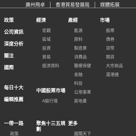
廣州飛卓
香港貿易發展局
媒體拓展
政策
經濟
產經
市場
宏觀
能源
股票
公司資訊
區域
原料
債券
深度分析
投資
製造業
貨幣
關注
貿易
消費品
期貨
經濟資料
醫療保健
大宗商品
國際
金融
滬港通
科技
每日十大
中國股票市場
公用事業
編輯推薦
A股行情
房地產
一帶一路
聚焦十三五規
更多
劃
政策
圖聞天下