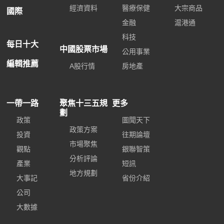
經濟資料
醫療保健
大宗商品
國際
金融
滬港通
科技
每日十大
中國股票市場
公用事業
編輯推薦
A股行情
房地產
一帶一路
聚焦十三五規
更多
劃
政策
圖聞天下
政策方案
投資
往期論壇
市場聚焦
觀點
銀聯智策
分析評論
產業
短訊
地方規劃
大事記
省份介紹
公司
大數據