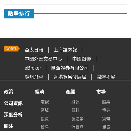
點擊排行
亞太日報
上海證券報
中國外匯交易中心
中國銀聯
eBroker
匯澤證券有限公司
廣州飛卓
香港貿易發展局
媒體拓展
政策
經濟
產經
市場
宏觀
能源
股票
公司資訊
區域
原料
債券
深度分析
投資
製造業
貨幣
關注
貿易
消費品
期貨