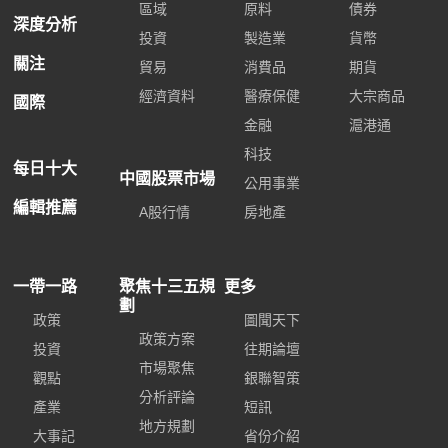
區域
原料
債券
深度分析
投資
製造業
貨幣
關注
貿易
消費品
期貨
經濟資料
醫療保健
大宗商品
國際
金融
滬港通
科技
每日十大
中國股票市場
公用事業
編輯推薦
A股行情
房地產
一帶一路
聚焦十三五規
更多
劃
政策
圖聞天下
政策方案
投資
往期論壇
市場聚焦
觀點
銀聯智策
分析評論
產業
短訊
地方規劃
大事記
省份介紹