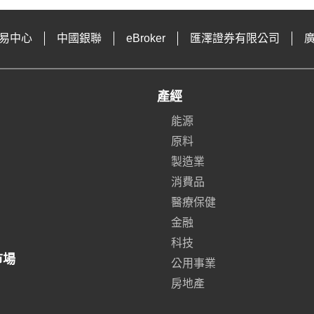
易中心
中國銀聯
eBroker
匯澤證券有限公司
產經
能源
原料
製造業
消費品
醫療保健
金融
科技
市場
公用事業
房地產