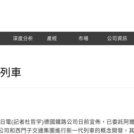
深度分析
產經
市場
公司資訊
速列車
6日電(記者杜哲宇)德國鐵路公司日前宣佈，已委託阿
公司和西門子交通集團進行新一代列車的概念開發，