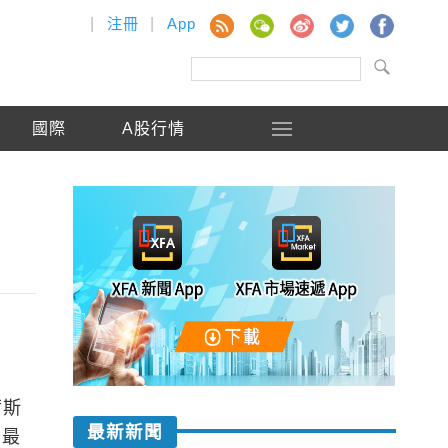
|
注冊
|
App
國際
A股行情
爾斯
最新新聞
其最