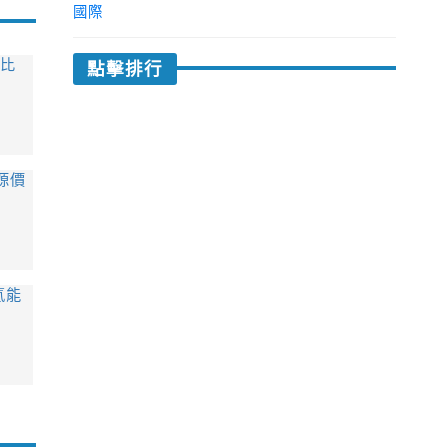
國際
環比
點擊排行
源價
氫能