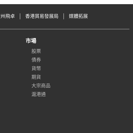
廣州飛卓
香港貿易發展局
媒體拓展
市場
股票
債券
貨幣
期貨
大宗商品
滬港通