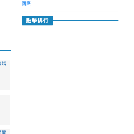
國際
點擊排行
濟增
等問