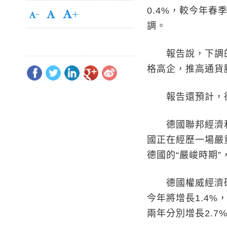
0.4%，較今年春
調。
報告說，下調的
格高企，推高通貨
報告還預計，德國
德國聯邦經濟和
國正在經歷一場嚴
德國的“嚴峻時期
德國權威經濟研
今年將增長1.4%
兩年分別增長2.7