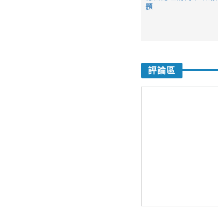
題
評論區