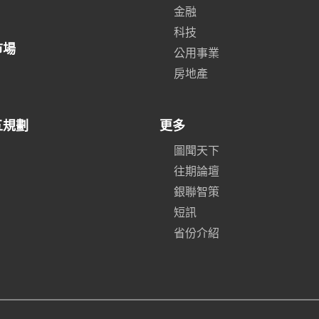
金融
科技
市場
公用事業
房地產
五規劃
更多
圖聞天下
往期論壇
銀聯智策
短訊
省份介紹