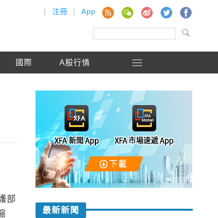
|
注冊
|
App
國際
A股行情
護部
最新新聞
縮