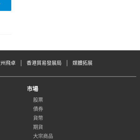
論
廣州飛卓
香港貿易發展局
媒體拓展
市場
股票
債券
貨幣
期貨
大宗商品