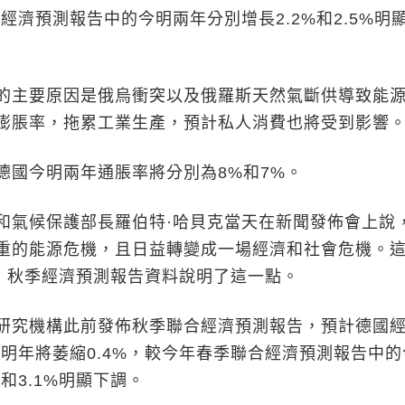
季經濟預測報告中的今明兩年分別增長2.2%和2.5%明
主要原因是俄烏衝突以及俄羅斯天然氣斷供導致能
膨脹率，拖累工業生產，預計私人消費也將受到影響
今明兩年通脹率將分別為8%和7%。
氣候保護部長羅伯特·哈貝克當天在新聞發佈會上說
重的能源危機，且日益轉變成一場經濟和社會危機。
”，秋季經濟預測報告資料說明了這一點。
究機構此前發佈秋季聯合經濟預測報告，預計德國
，明年將萎縮0.4%，較今年春季聯合經濟預測報告中
%和3.1%明顯下調。