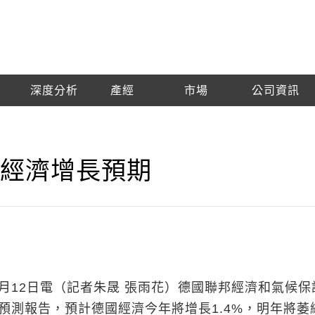
深度分析
產經
市場
公司資訊
德經濟增長預期
12日電（記者朱晟 張雨花）德國聯邦經濟和氣候保
濟預測報告，預計德國經濟今年將增長1.4%，明年將萎