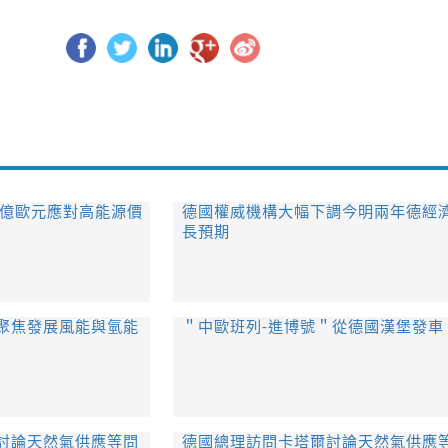
0億歐元應對高能源價
德國權威機構大幅下調今明兩年德經
長預期
聚焦發展風能與氫能
＂中歐班列-進博號＂從德國漢堡發車
討論天然氣供應等問
德國總理訪問卡塔爾討論天然氣供應