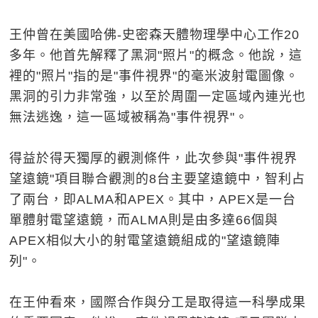
王仲曾在美國哈佛-史密森天體物理學中心工作20
多年。他首先解釋了黑洞"照片"的概念。他說，這
裡的"照片"指的是"事件視界"的毫米波射電圖像。
黑洞的引力非常強，以至於周圍一定區域內連光也
無法逃逸，這一區域被稱為"事件視界"。
得益於得天獨厚的觀測條件，此次參與"事件視界
望遠鏡"項目聯合觀測的8台主要望遠鏡中，智利占
了兩台，即ALMA和APEX。其中，APEX是一台
單體射電望遠鏡，而ALMA則是由多達66個與
APEX相似大小的射電望遠鏡組成的"望遠鏡陣
列"。
在王仲看來，國際合作與分工是取得這一科學成果