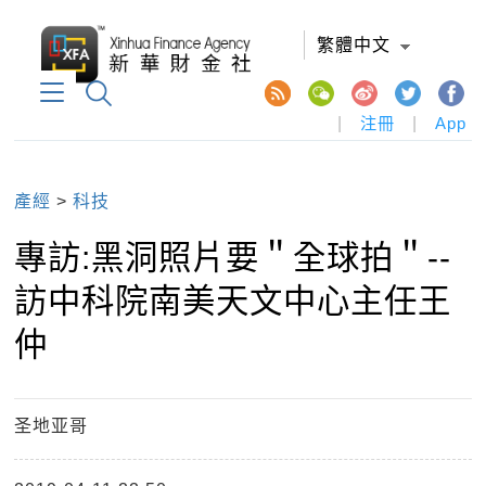
繁體中文
|
注冊
|
App
產經
>
科技
專訪:黑洞照片要＂全球拍＂--
訪中科院南美天文中心主任王
仲
圣地亚哥