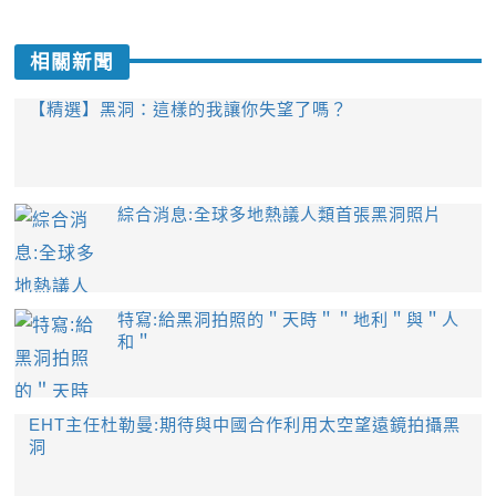
相關新聞
【精選】黑洞：這樣的我讓你失望了嗎？
綜合消息:全球多地熱議人類首張黑洞照片
特寫:給黑洞拍照的＂天時＂＂地利＂與＂人
和＂
EHT主任杜勒曼:期待與中國合作利用太空望遠鏡拍攝黑
洞