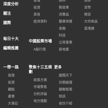
區域
原料
債券
深度分析
投資
製造業
貨幣
關注
貿易
消費品
期貨
經濟資料
醫療保健
大宗商品
國際
金融
滬港通
科技
每日十大
中國股票市場
公用事業
編輯推薦
A股行情
房地產
一帶一路
聚焦十三五規
更多
劃
政策
圖聞天下
政策方案
投資
往期論壇
市場聚焦
觀點
銀聯智策
分析評論
產業
短訊
地方規劃
大事記
省份介紹