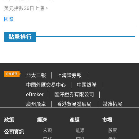
美元指數26日上漲。
國際
點擊排行
亞太日報
上海證券報
中國外匯交易中心
中國銀聯
eBroker
匯澤證券有限公司
廣州飛卓
香港貿易發展局
媒體拓展
政策
經濟
產經
市場
宏觀
能源
股票
公司資訊