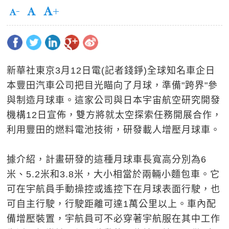
新華社東京3月12日電(記者錢錚)全球知名車企日
本豐田汽車公司把目光瞄向了月球，準備"跨界"參
與制造月球車。這家公司與日本宇宙航空研究開發
機構12日宣佈，雙方將就太空探索任務開展合作，
利用豐田的燃料電池技術，研發載人增壓月球車。
據介紹，計畫研發的這種月球車長寬高分別為6
米、5.2米和3.8米，大小相當於兩輛小麵包車。它
可在宇航員手動操控或遙控下在月球表面行駛，也
可自主行駛，行駛距離可達1萬公里以上。車內配
備增壓裝置，宇航員可不必穿著宇航服在其中工作