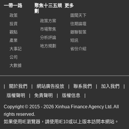
一帶一路
聚焦十三五規
更多
劃
政策
圖聞天下
政策方案
投資
往期論壇
市場聚焦
觀點
銀聯智策
分析評論
產業
短訊
地方規劃
大事記
省份介紹
公司
大數據
|
關於我們
|
網站廣告投放
|
聯系我們
|
加入我們
|
版權聲明
|
免責聲明
|
版權信息
|
Copyright © 2015 -
2026 Xinhua Finance Agency Ltd. All
rights reserved.
如果使用IE瀏覽器，請使用IE10或以上版本訪問本網站。