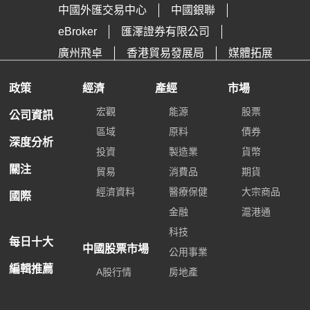
中國外匯交易中心
中國銀聯
eBroker
匯澤證券有限公司
廣州飛卓
香港貿易發展局
媒體拓展
政策
經濟
產經
市場
宏觀
能源
股票
公司資訊
區域
原料
債券
深度分析
投資
製造業
貨幣
關注
貿易
消費品
期貨
經濟資料
醫療保健
大宗商品
國際
金融
滬港通
科技
每日十大
中國股票市場
公用事業
編輯推薦
A股行情
房地產