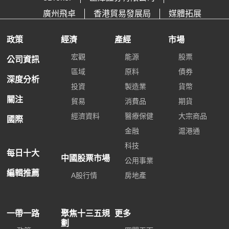
廣州飛卓
香港貿易發展局
媒體拓展
政策
經濟
產經
市場
宏觀
能源
股票
公司資訊
區域
原料
債券
深度分析
投資
製造業
貨幣
關注
貿易
消費品
期貨
經濟資料
醫療保健
大宗商品
國際
金融
滬港通
科技
每日十大
中國股票市場
公用事業
編輯推薦
A股行情
房地產
一帶一路
聚焦十三五規
更多
劃