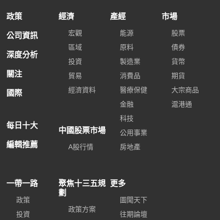
政策
經濟
產經
市場
宏觀
能源
股票
公司資訊
區域
原料
債券
深度分析
投資
製造業
貨幣
關注
貿易
消費品
期貨
經濟資料
醫療保健
大宗商品
國際
金融
滬港通
科技
每日十大
中國股票市場
公用事業
編輯推薦
A股行情
房地產
一帶一路
聚焦十三五規
更多
劃
政策
圖聞天下
政策方案
投資
往期論壇