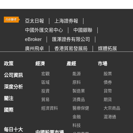
亞太日報
上海證券報
中國外匯交易中心
中國銀聯
eBroker
匯澤證券有限公司
廣州飛卓
香港貿易發展局
媒體拓展
政策
經濟
產經
市場
宏觀
能源
股票
公司資訊
區域
原料
債券
深度分析
投資
製造業
貨幣
關注
貿易
消費品
期貨
經濟資料
醫療保健
大宗商品
國際
金融
滬港通
科技
每日十大
中國股票市場