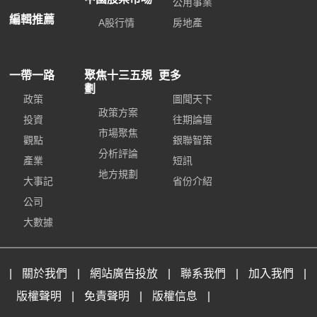
公用事業
編輯推薦
A股行情
房地產
一帶一路
聚焦十三五規
更多
劃
政策
圖聞天下
政策方案
投資
往期論壇
市場聚焦
觀點
銀聯智策
分析評論
產業
短訊
地方規劃
大事記
省份介紹
公司
大數據
|
關於我們
|
網站廣告投放
|
聯系我們
|
加入我們
|
版權聲明
|
免責聲明
|
版權信息
|