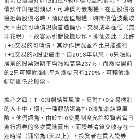
情況也遠遠好於他們在A股市場的盈利情況。可轉
債炒作與權證類似，可轉債內嵌期權，在正股價格
接近轉股價格時，類似虛值期權，時間價值波動較
大。由於可轉債規模普遍偏小，交易成本極低（無
印花稅），故容易引發投機炒作。即便如此，允許
T+0交易的可轉債，其炒作情況並不比只能進行
T+1交易的A股更嚴重。自2018年以來，6只漲幅
居前的股票短期平均漲幅高達237%，而漲幅居前
的2只可轉債漲幅平均漲幅只有179%，可轉債漲
幅明顯低於股票。
擔心之四：T+0加劇結算風險。反對T+0交易機制
的人士中，還有一種觀點認為T+0將加劇結算風
險。他們認為，由於T+0交易制度允許投資者當日
進行證券的多次買進賣出，而證券清算交收存在一
定時滯（通常為1天以上），投資者在買入證券