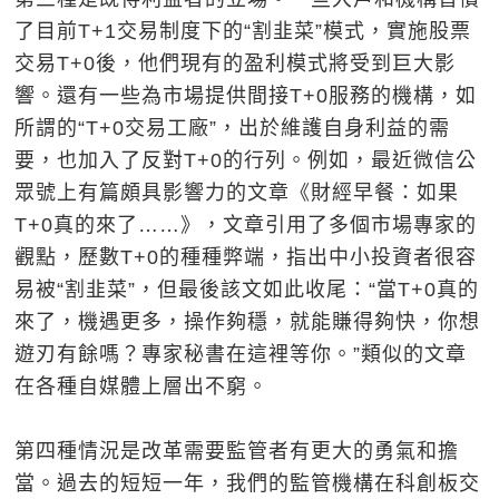
了目前T+1交易制度下的“割韭菜”模式，實施股票
交易T+0後，他們現有的盈利模式將受到巨大影
響。還有一些為市場提供間接T+0服務的機構，如
所謂的“T+0交易工廠”，出於維護自身利益的需
要，也加入了反對T+0的行列。例如，最近微信公
眾號上有篇頗具影響力的文章《財經早餐：如果
T+0真的來了……》，文章引用了多個市場專家的
觀點，歷數T+0的種種弊端，指出中小投資者很容
易被“割韭菜”，但最後該文如此收尾：“當T+0真的
來了，機遇更多，操作夠穩，就能賺得夠快，你想
遊刃有餘嗎？專家秘書在這裡等你。”類似的文章
在各種自媒體上層出不窮。
第四種情況是改革需要監管者有更大的勇氣和擔
當。過去的短短一年，我們的監管機構在科創板交