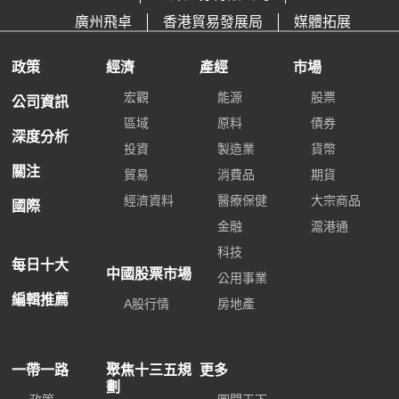
廣州飛卓
香港貿易發展局
媒體拓展
政策
經濟
產經
市場
宏觀
能源
股票
公司資訊
區域
原料
債券
深度分析
投資
製造業
貨幣
關注
貿易
消費品
期貨
經濟資料
醫療保健
大宗商品
國際
金融
滬港通
科技
每日十大
中國股票市場
公用事業
編輯推薦
A股行情
房地產
一帶一路
聚焦十三五規
更多
劃