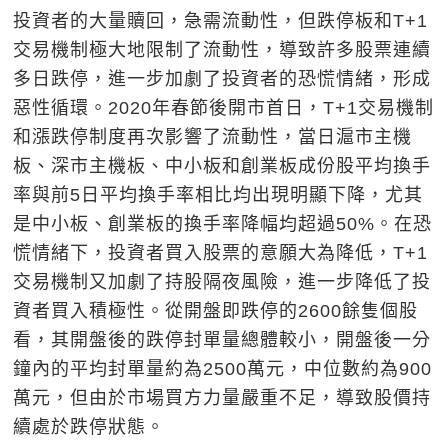
投資者的大量贖回，急需流動性，但跌停板和T+1
交易機制極大地限制了流動性，導致許多股票連續
多日跌停，進一步加劇了投資者的恐慌情緒，形成
惡性循環。2020年春節後開市首日，T+1交易機制
和漲跌停制度再次影響了流動性，當日滬市主機
板、深市主機板、中小板和創業板成份股平均換手
率與前5日平均換手率相比均出現明顯下降，尤其
是中小板、創業板的換手率降幅均超過50%。在恐
慌情緒下，投資者買入股票的意願大為降低，T+1
交易機制又加劇了持股隔夜風險，進一步降低了投
資者買入積極性。從開盤即跌停的2600餘隻個股
看，其開盤後的跌停封單量總體較小，開盤後一分
鐘內的平均封單量約為2500萬元，中位數約為900
萬元，但由於市場買方力量嚴重不足，導致股價持
續處於跌停狀態。