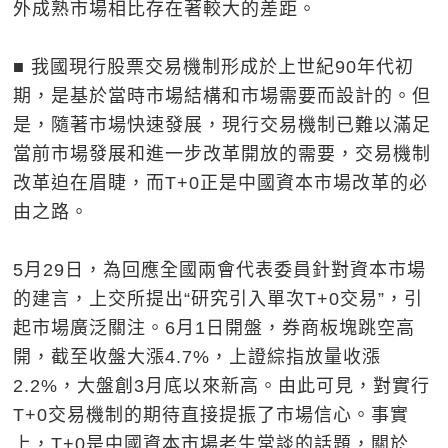
外成熟市場相比存在著較大的差距。
■ 我國現行股票交易機制形成於上世紀90年代初
期，是基於當時市場結構和市場需要而設計的。但
是，隨著市場快速發展，現行交易機制已難以滿足
當前市場發展和進一步改革開放的需要，交易機制
改革迫在眉睫，而T+0正是中國資本市場改革的必
由之路。
5月29日，為回應全國兩會代表委員針對資本市場
的建言，上交所提出“研究引入單次T+0交易”，引
起市場廣泛關注。6月1日開盤，券商板塊跳空高
開，截至收盤大漲4.7%，上證綜指放量收漲
2.2%，大盤創3月底以來新高。由此可見，對實行
T+0交易機制的期待直接提振了市場信心。事實
上，T+0是中國資本市場老生常談的話題，關於