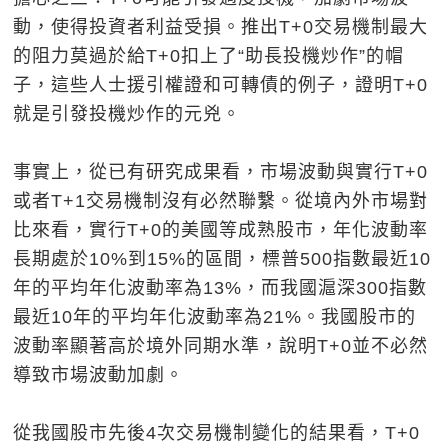
動，使得投資者利益受損。推出T+0交易機制最大
的阻力莫過於給T+0扣上了“助長投機炒作”的帽
子，這些人士援引權證和可轉債的例子，證明T+0
就是引發投機炒作的元兇。
事實上，從已有研究成果看，市場波動與實行T+0
或者T+1交易機制沒有必然聯繫。從境內外市場對
比來看，實行T+0的美國等成熟股市，年化波動率
長期處於10%到15%的區間，標普500指數最近10
年的平均年化波動率為13%，而我國滬深300指數
最近10年的平均年化波動率為21%。我國股市的
波動率顯著高於境外同期水準，說明T+0並不必然
導致市場波動加劇。
從我國股市先後4次交易機制變化的結果看，T+0