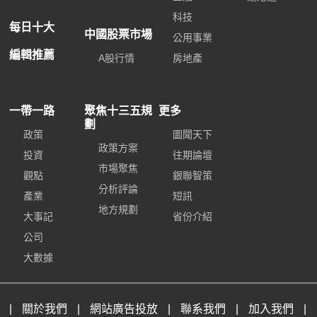
科技
每日十大
中國股票市場
公用事業
編輯推薦
A股行情
房地產
一帶一路
聚焦十三五規
更多
劃
政策
圖聞天下
政策方案
投資
往期論壇
市場聚焦
觀點
銀聯智策
分析評論
產業
短訊
地方規劃
大事記
省份介紹
公司
大數據
|
關於我們
|
網站廣告投放
|
聯系我們
|
加入我們
|