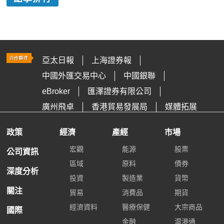
亞太日報
上海證券報
中國外匯交易中心
中國銀聯
eBroker
匯澤證券有限公司
廣州飛卓
香港貿易發展局
媒體拓展
政策
經濟
產經
市場
宏觀
能源
股票
公司資訊
區域
原料
債券
深度分析
投資
製造業
貨幣
關注
貿易
消費品
期貨
經濟資料
醫療保健
大宗商品
國際
金融
滬港通