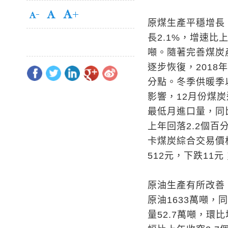
原煤生產平穩增長
長2.1%，增速比
噸。隨著完善煤炭
逐步恢復，2018年
分點。冬季供暖季
影響，12月份煤炭
最低月進口量，同比
上年回落2.2個百
卡煤炭綜合交易價格
512元，下跌11元
原油生產有所改善
原油1633萬噸，
量52.7萬噸，環