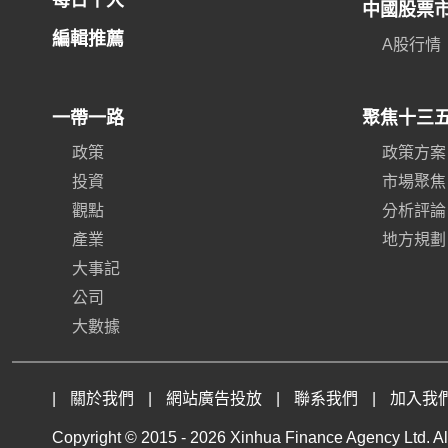
每日十大
中國股票
編輯推薦
A股行情
一帶一路
聚焦十三
政策
政策方案
投資
市場聚焦
觀點
分析評論
產業
地方規劃
大事記
公司
大數據
|
關於我們
|
網站廣告投放
|
聯系我們
|
加入我
Copyright © 2015 -
2026 Xinhua Finance Agency Ltd. All