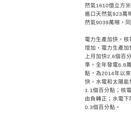
然氣1610億立方
進口天然氣923萬
然氣9039萬噸，同
電力生產加快，核
增加，電力生產加快
上月加快2.6個百
準。全年發電6.8
點，為2014年
快，水電和太陽能
1.1個百分點；核電
由負轉正；水電下降
0.3個百分點。