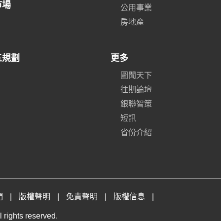
市場
公用事業
房地產
五規劃
更多
圖聞天下
往期論壇
銀聯智策
短訊
省份介紹
們
|
版權聲明
|
免責聲明
|
版權信息
|
 rights reserved.