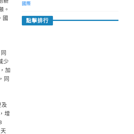
創新
國際
噸。
。國
點擊排行
，同
減少
高，加
，同
慶及
，增
8
產天