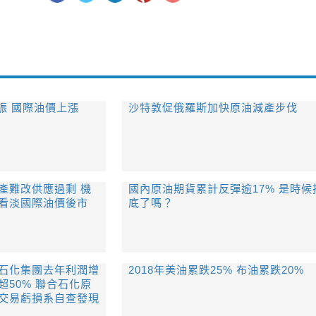
振 國際油價上漲
​沙特敦促俄羅斯加快原油減產步伐
減產難改供應過剩 機
國內原油期貨累計反彈逾17% 是時候
看淡國際油價後市
底了嗎？
中石化集團去年利潤增
2018年美油累跌25% 布油累跌20%
超50% 聯合石化原
交易虧損系自查發現