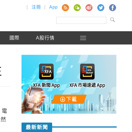
|
注冊
|
App
國際
A股行情
正
、電
天然
最新新聞