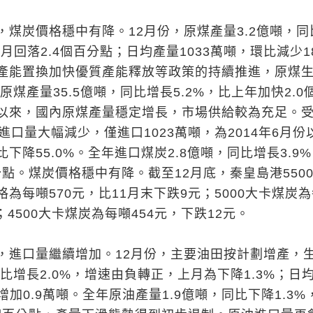
，煤炭價格穩中有降。12月份，原煤產量3.2億噸，同
上月回落2.4個百分點；日均產量1033萬噸，環比減少1
產能置換加快優質產能釋放等政策的持續推進，原煤
原煤產量35.5億噸，同比增長5.2%，比上年加快2.0
以來，國內原煤產量穩定增長，市場供給較為充足。
進口量大幅減少，僅進口1023萬噸，為2014年6月份
下降55.0%。全年進口煤炭2.8億噸，同比增長3.9
分點。煤炭價格穩中有降。截至12月底，秦皇島港550
為每噸570元，比11月末下跌9元；5000大卡煤炭
；4500大卡煤炭為每噸454元，下跌12元。
，進口量繼續增加。12月份，主要油田按計劃增產，
同比增長2.0%，增速由負轉正，上月為下降1.3%；日
比增加0.9萬噸。全年原油產量1.9億噸，同比下降1.3%