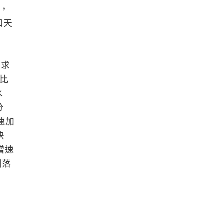
份，
口天
需求
速比
水
分
速加
快
增速
回落