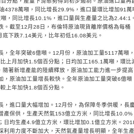
7個百分點，產量下滑態勢得到初步遏制。原油進口量再
油4378萬噸，同比增長29.9%，進口量環比增加91萬
億噸，同比增長10.1%，進口量與生產量之比為2.44:1
跌。截至12月28日，布倫特原油現貨離岸價格為每桶
1月底下跌7.14美元，比年初低16.08美元。
，全年突破6億噸。12月份，原油加工量5117萬噸
速比上月加快1.5個百分點；日均加工165.1萬噸，環比
8年，隨著新增產能的陸續釋放，原油加工能力進一步提
加，原油加工量增長較快。全年原油加工量突破6億噸
速較上年加快1.8個百分點。
長，進口量大幅增加。12月份，為保障冬季供暖，長
產保供，生產天然氣153億立方米，同比增長10.0%
日均生產4.9億立方米，環比增加0.1億立方米。201
採利用力度不斷加大，天然氣產量增長明顯，全年生