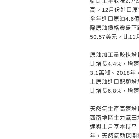
幅比上年收窄2.
高。12月份進口原
全年進口原油4.6
際原油價格震盪下
50.57美元，比1
原油加工量較快增長
比增長4.4%，增
3.1萬噸。201
上原油進口配額增
比增長6.8%，增
天然氣生產高速增
西南地區主力氣田增
速與上月基本持平；
年，天然氣勘探開