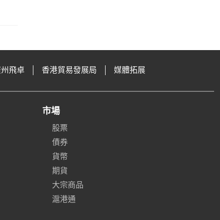
廣州飛卓
香港貿易發展局
媒體拓展
市場
股票
債券
貨幣
期貨
大宗商品
滬港通