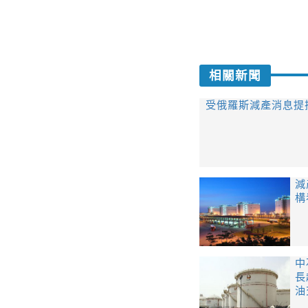
相關新聞
受俄羅斯減產消息提
​
構
​
長
油