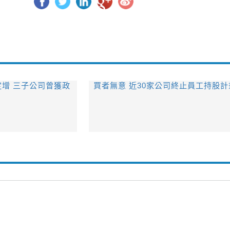
定增 三子公司曾獲政
買者無意 近30家公司終止員工持股計