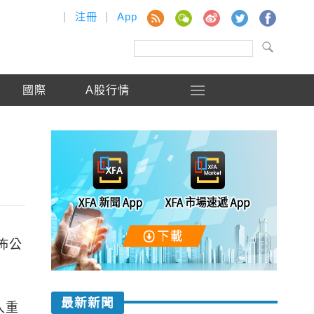
|
注冊
|
App
國際
A股行情
佈公
最新新聞
入重