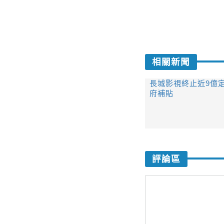
相關新聞
長城影視終止近9億
府補貼
評論區