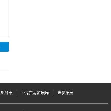
論
廣州飛卓
香港貿易發展局
媒體拓展