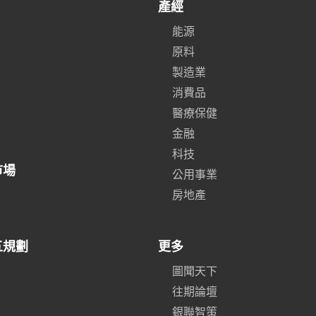
產經
能源
原料
製造業
消費品
醫療保健
金融
科技
市場
公用事業
房地產
五規劃
更多
圖聞天下
往期論壇
銀聯智策