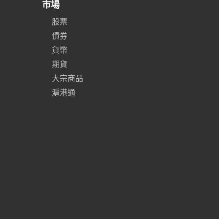
市場
股票
債券
貨幣
期貨
大宗商品
滬港通