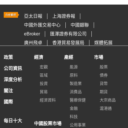
亞太日報
上海證券報
中國外匯交易中心
中國銀聯
eBroker
匯澤證券有限公司
廣州飛卓
香港貿易發展局
媒體拓展
政策
經濟
產經
市場
宏觀
能源
股票
公司資訊
區域
原料
債券
深度分析
投資
製造業
貨幣
關注
貿易
消費品
期貨
經濟資料
醫療保健
大宗商品
國際
金融
滬港通
科技
每日十大
中國股票市場
公用事業