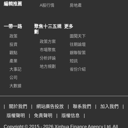
編輯推薦
A股行情
房地產
一帶一路
聚焦十三五規
更多
劃
政策
圖聞天下
政策方案
投資
往期論壇
市場聚焦
觀點
銀聯智策
分析評論
產業
短訊
地方規劃
大事記
省份介紹
公司
大數據
|
關於我們
|
網站廣告投放
|
聯系我們
|
加入我們
|
版權聲明
|
免責聲明
|
版權信息
|
Copyright © 2015 -
2026 Xinhua Finance Agency Ltd. All