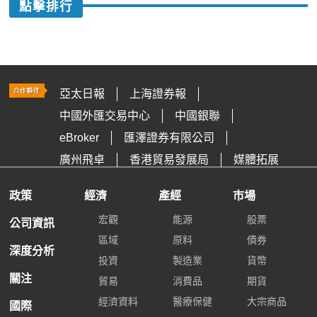
點擊排行
亞太日報
上海證券報
中國外匯交易中心
中國銀聯
eBroker
匯澤證券有限公司
廣州飛卓
香港貿易發展局
媒體拓展
政策
經濟
產經
市場
宏觀
能源
股票
公司資訊
區域
原料
債券
深度分析
投資
製造業
貨幣
關注
貿易
消費品
期貨
經濟資料
醫療保健
大宗商品
國際