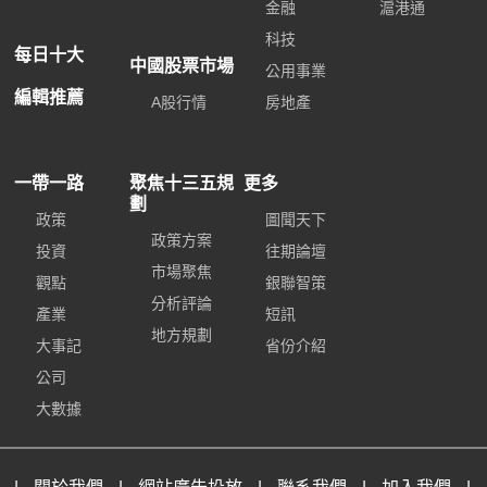
金融
滬港通
科技
每日十大
中國股票市場
公用事業
編輯推薦
A股行情
房地產
一帶一路
聚焦十三五規
更多
劃
政策
圖聞天下
政策方案
投資
往期論壇
市場聚焦
觀點
銀聯智策
分析評論
產業
短訊
地方規劃
大事記
省份介紹
公司
大數據