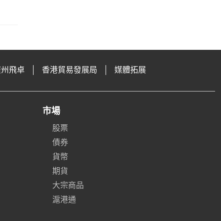
廣州飛卓
香港貿易發展局
媒體拓展
市場
股票
債券
貨幣
期貨
大宗商品
滬港通