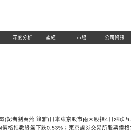
深度分析
產經
市場
公司資訊
電(記者劉春燕 鐘雅)日本東京股市兩大股指4日漲跌
均價格指數終盤下跌0.53%；東京證券交易所股票價格