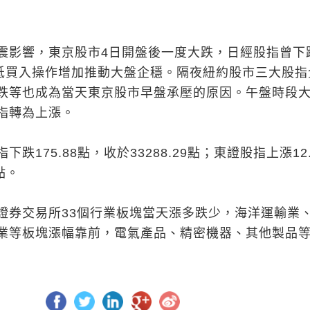
震影響，東京股市4日開盤後一度大跌，日經股指曾下
逢低買入操作增加推動大盤企穩。隔夜紐約股市三大股指
跌等也成為當天東京股市早盤承壓的原因。午盤時段
指轉為上漲。
跌175.88點，收於33288.29點；東證股指上漲12.
點。
證券交易所33個行業板塊當天漲多跌少，海洋運輸業
業等板塊漲幅靠前，電氣產品、精密機器、其他製品等