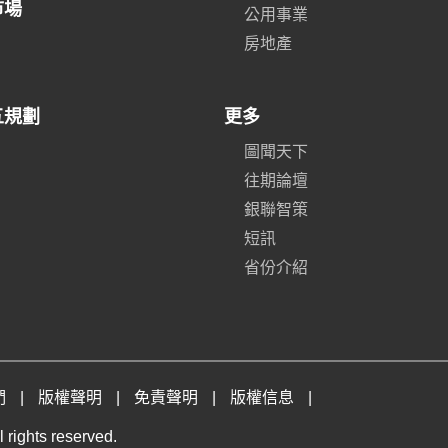
市場
公用事業
房地產
五規劃
更多
圖聞天下
往期論壇
銀聯智策
短訊
省份介紹
們
|
版權聲明
|
免責聲明
|
版權信息
|
 rights reserved.