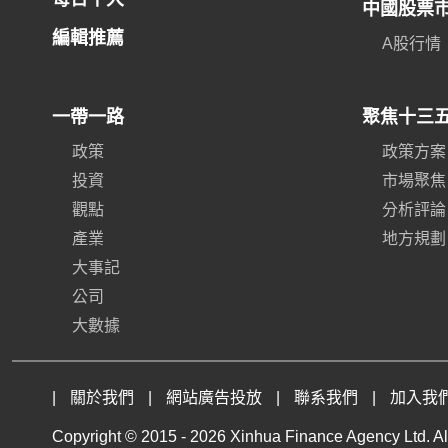
中國股票
編輯推薦
A股行情
一帶一路
聚焦十三
政策
政策方案
投資
市場聚焦
觀點
分析評論
產業
地方規劃
大事記
公司
大數據
|
關於我們
|
網站廣告投放
|
聯系我們
|
加入我
Copyright © 2015 -
2026 Xinhua Finance Agency Ltd. All