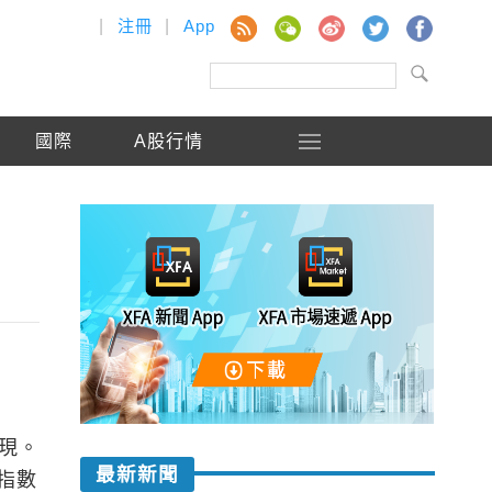
|
注冊
|
App
國際
A股行情
互現。
最新新聞
指數