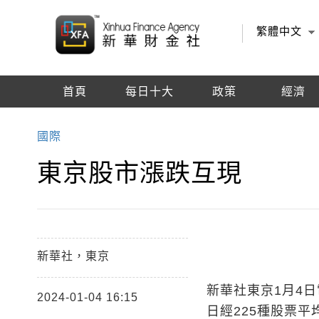
繁體中文
首頁
每日十大
政策
經濟
編輯推薦
國際
東京股市漲跌互現
新華社，東京
新華社東京1月4日
2024-01-04 16:15
日經225種股票平