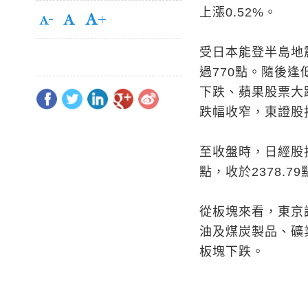
上漲0.52%。
受日本能登半島地
過770點。隨後
下跌、蘋果股票大
跌幅收窄，東證股
至收盤時，日經股指下
點，收於2378.79
從板塊來看，東京
油及煤炭製品、礦
板塊下跌。