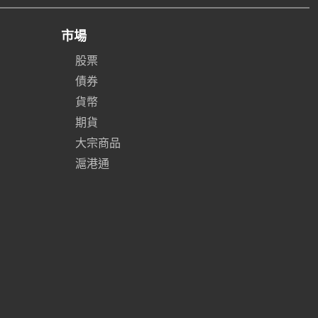
市場
股票
債券
貨幣
期貨
大宗商品
滬港通