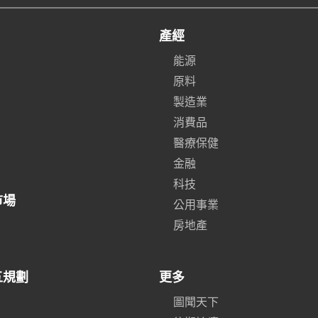
產經
能源
原料
製造業
消費品
醫療保健
金融
科技
市場
公用事業
房地產
五規劃
更多
圖聞天下