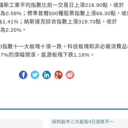
斯工業平均指數比前一交易日上漲216.90點，收於
漲幅為0.58%；標準普爾500種股票指數上漲66.30點，
幅為1.41%；納斯達克綜合指數上漲319.70點，收於
幅為2.20%。
00指數十一大板塊十漲一跌。科技板塊和非必需消費品
.77%的漲幅領漲，能源板塊下跌1.16%。
紐約股市三大股指4日漲跌不一