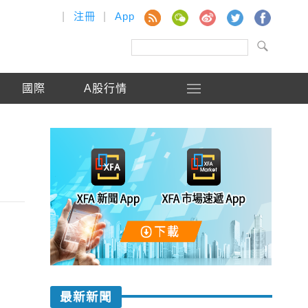
|
注冊
|
App
國際
A股行情
最新新聞