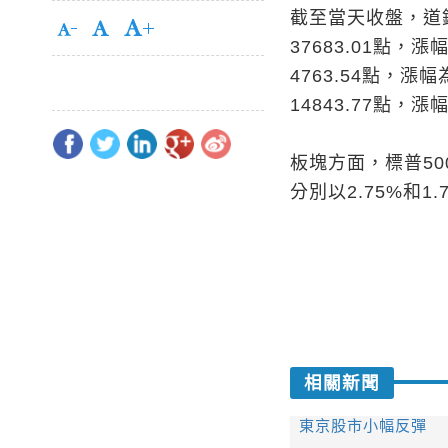
截至當天收盤，道鐘
37683.01點，
4763.54點，漲
14843.77點，漲
板塊方面，標普5
分別以2.75%和1
相關新聞
東京股市小幅反彈