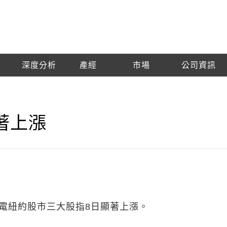
深度分析
產經
市場
公司資訊
著上漲
日電紐約股市三大股指8日顯著上漲。