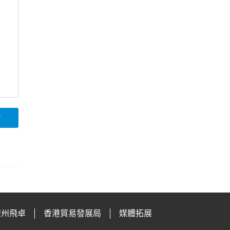
論
廣州飛卓
香港貿易發展局
媒體拓展