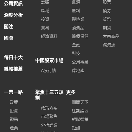
宏觀
能源
股票
公司資訊
區域
原料
債券
深度分析
投資
製造業
貨幣
關注
貿易
消費品
期貨
經濟資料
醫療保健
大宗商品
國際
金融
滬港通
科技
每日十大
中國股票市場
公用事業
編輯推薦
A股行情
房地產
一帶一路
聚焦十三五規
更多
劃
政策
圖聞天下
政策方案
投資
往期論壇
市場聚焦
觀點
銀聯智策
分析評論
產業
短訊