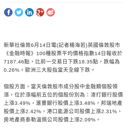
新華社倫敦6月14日電(記者楊海若)英國倫敦股市
《金融時報》100種股票平均價格指數14日報收於
7187.46點，比前一交易日下跌18.35點，跌幅為
0.26%。歐洲三大股指當天全線下跌。
個股方面，當天倫敦股市成分股中金融類個股領
漲，位於漲幅前五位的個股份別為：渣打銀行股價
上漲3.49%，滙豐銀行股價上漲3.48%，邦瑞地產
股價上漲2.42%，港口能源公司股價上漲2.31%，
房地產商泰勒溫佩公司股價上漲2.09%。