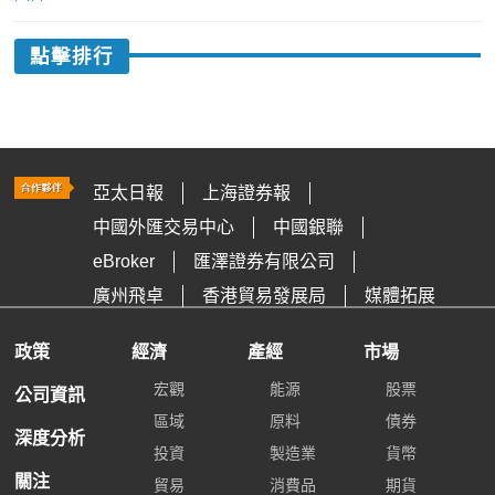
點擊排行
亞太日報
上海證券報
中國外匯交易中心
中國銀聯
eBroker
匯澤證券有限公司
廣州飛卓
香港貿易發展局
媒體拓展
政策
經濟
產經
市場
宏觀
能源
股票
公司資訊
區域
原料
債券
深度分析
投資
製造業
貨幣
關注
貿易
消費品
期貨