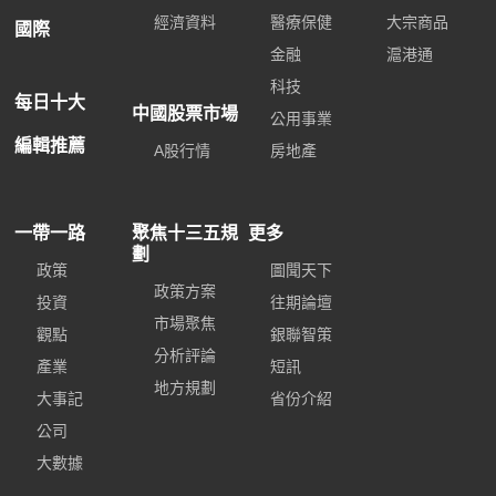
經濟資料
醫療保健
大宗商品
國際
金融
滬港通
科技
每日十大
中國股票市場
公用事業
編輯推薦
A股行情
房地產
一帶一路
聚焦十三五規
更多
劃
政策
圖聞天下
政策方案
投資
往期論壇
市場聚焦
觀點
銀聯智策
分析評論
產業
短訊
地方規劃
大事記
省份介紹
公司
大數據