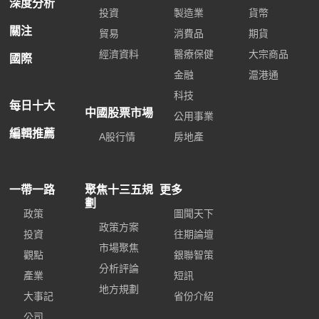
深度分析
投資
製造業
貨幣
關注
貿易
消費品
期貨
經濟資料
醫療保健
大宗商品
國際
金融
滬港通
科技
每日十大
中國股票市場
公用事業
編輯推薦
A股行情
房地產
一帶一路
聚焦十三五規
更多
劃
政策
圖聞天下
政策方案
投資
往期論壇
市場聚焦
觀點
銀聯智策
分析評論
產業
短訊
地方規劃
大事記
省份介紹
公司