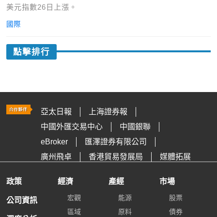
美元指數26日上漲。
國際
點擊排行
亞太日報
上海證券報
中國外匯交易中心
中國銀聯
eBroker
匯澤證券有限公司
廣州飛卓
香港貿易發展局
媒體拓展
政策
經濟
產經
市場
宏觀
能源
股票
公司資訊
區域
原料
債券