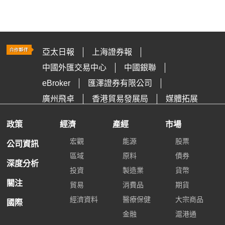
亞太日報
上海證券報
中國外匯交易中心
中國銀聯
eBroker
匯澤證券有限公司
廣州飛卓
香港貿易發展局
媒體拓展
政策
經濟
產經
市場
宏觀
能源
股票
公司資訊
區域
原料
債券
深度分析
投資
製造業
貨幣
關注
貿易
消費品
期貨
經濟資料
醫療保健
大宗商品
國際
金融
滬港通