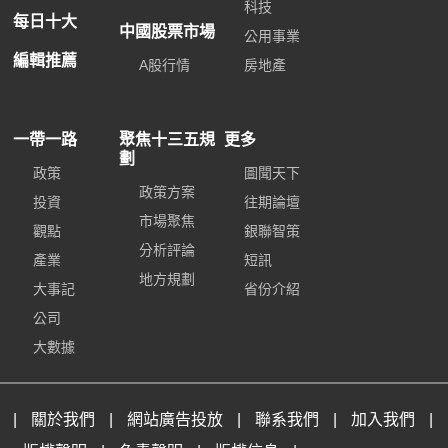
科技
每日十大
中國股票市場
公用事業
編輯推薦
A股行情
房地產
一帶一路
聚焦十三五規
更多
劃
政策
圖聞天下
政策方案
投資
往期論壇
市場聚焦
觀點
銀聯智策
分析評論
產業
短訊
地方規劃
大事記
省份介紹
公司
大數據
|
關於我們
|
網站廣告投放
|
聯系我們
|
加入我們
|