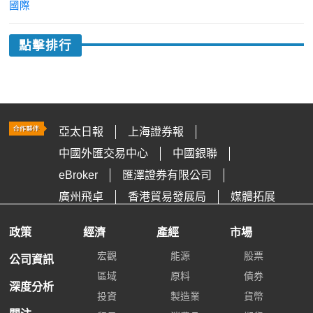
國際
點擊排行
亞太日報
上海證券報
中國外匯交易中心
中國銀聯
eBroker
匯澤證券有限公司
廣州飛卓
香港貿易發展局
媒體拓展
政策
經濟
產經
市場
宏觀
能源
股票
公司資訊
區域
原料
債券
深度分析
投資
製造業
貨幣