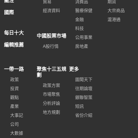
關注
貿易
消費品
期貨
經濟資料
醫療保健
大宗商品
國際
金融
滬港通
科技
每日十大
中國股票市場
公用事業
編輯推薦
A股行情
房地產
一帶一路
聚焦十三五規
更多
劃
政策
圖聞天下
政策方案
投資
往期論壇
市場聚焦
觀點
銀聯智策
分析評論
產業
短訊
地方規劃
大事記
省份介紹
公司
大數據