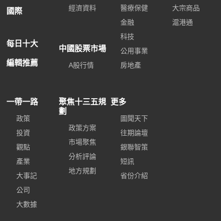
經濟資料
醫療保健
大宗商品
國際
金融
滬港通
科技
每日十大
中國股票市場
公用事業
編輯推薦
A股行情
房地產
一帶一路
聚焦十三五規
更多
劃
政策
圖聞天下
政策方案
投資
往期論壇
市場聚焦
觀點
銀聯智策
分析評論
產業
短訊
地方規劃
大事記
省份介紹
公司
大數據