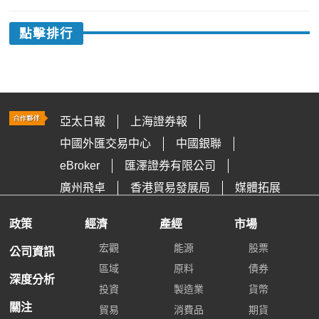
點擊排行
亞太日報
上海證券報
中國外匯交易中心
中國銀聯
eBroker
匯澤證券有限公司
廣州飛卓
香港貿易發展局
媒體拓展
政策
經濟
產經
市場
宏觀
能源
股票
公司資訊
區域
原料
債券
深度分析
投資
製造業
貨幣
關注
貿易
消費品
期貨