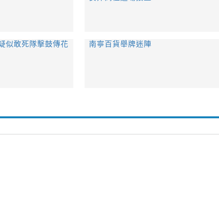
 疑似敢死隊擊鼓傳花
南寧百貨舉牌迷陣