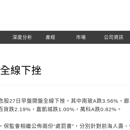
深度分析
產經
市場
公司資訊
盤全線下挫
股27日早盤開盤全線下挫，其中南玻A跌3.56%，
百貨跌2.19%，嘉凱城跌1.00%，萬科A跌0.82%。
，保監會相繼公佈兩份“處罰書”，分別針對前海人壽、