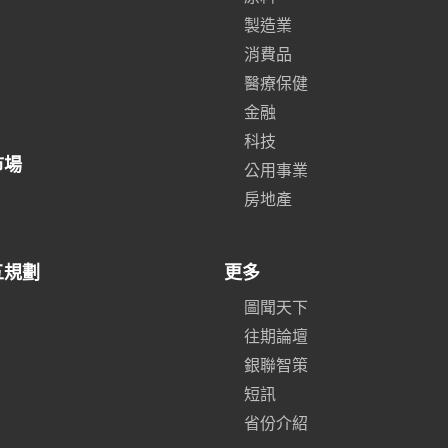
製造業
消費品
醫療保健
金融
科技
市場
公用事業
房地產
五規劃
更多
圖聞天下
往期論壇
銀聯智策
短訊
省份介紹