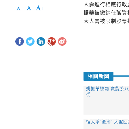
人壽進行相應行政
振華被撤銷任職資
大人壽被限制股票
相關新聞
姚振華被罰 寶能系八
從
恒大系“退潮” 大盤