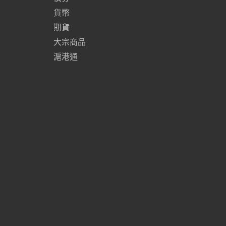
貨幣
期貨
大宗商品
滬港通