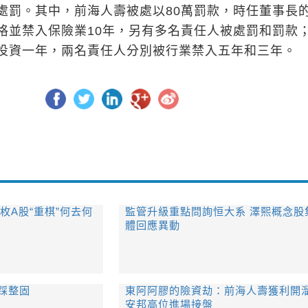
處罰。其中，前海人壽被處以80萬罰款，時任董事長
格並禁入保險業10年，另有多名責任人被處罰和罰款
投資一年，兩名責任人分別被行業禁入五年和三年。
枚A股“重棋”何去何
監管升級重點問詢恒大系 澤熙概念股
體回應異動
回踩整固
東阿阿膠的險資劫：前海人壽獲利開
安邦高位進場接盤