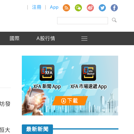
|
注冊
|
App
國際
A股行情
廊坊發
最新新聞
恒大