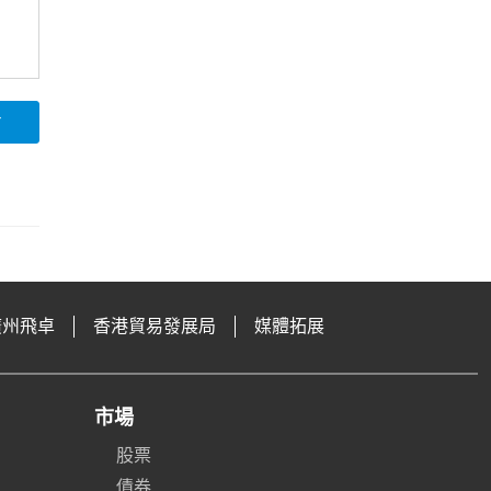
論
廣州飛卓
香港貿易發展局
媒體拓展
市場
股票
債券