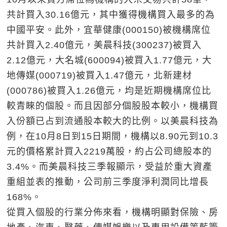
共計買入30.16億元，其中獲得機構買入最多的為
中國平安。此外，宜華健康(000150)被機構席位
共計買入2.40億元，美晨科技(300237)被買入
2.12億元，大名城(600094)被買入1.77億元，大
地傳媒(000719)被買入1.47億元，北新建材
(000786)被買入1.26億元，均是近期機構席位比
較青睞的個股。而且因部分個股股本較小，機構買
入份額已占到流通股本較大的比例。以美晨科技為
例，在10月8日到15日期間，機構以8.90元到10.3
元的價格累計買入2219萬股，約占公司總股本的
3.4%。而美晨科技三季報顯示，受益於重大資產
重組並表的推動，公司前三季度淨利潤同比增長
168%。
從買入個股的行業分佈來看，機構明顯對保險、房