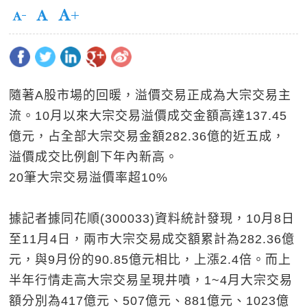
隨著A股市場的回暖，溢價交易正成為大宗交易主
流。10月以來大宗交易溢價成交金額高達137.45
億元，占全部大宗交易金額282.36億的近五成，
溢價成交比例創下年內新高。
20筆大宗交易溢價率超10%
據記者據同花順(300033)資料統計發現，10月8日
至11月4日，兩市大宗交易成交額累計為282.36億
元，與9月份的90.85億元相比，上漲2.4倍。而上
半年行情走高大宗交易呈現井噴，1~4月大宗交易
額分別為417億元、507億元、881億元、1023億