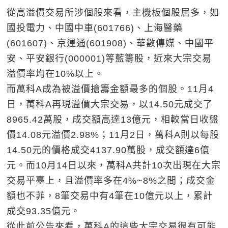
從高溢價交易所涉個股來看，主機板個股居多，如
國投電力、中國中車(601766)、上海醫藥
(601607)、京運通(601908)、華數傳媒、中國平
安、平安銀行(000001)等藍籌股，近來大宗交易
溢價率均在10%以上。
而萬科A成為被溢價搶籌金額最多的個股。11月4
日，萬科A再現溢價大宗交易，以14.50元成交了
8965.42萬股，成交額高達13億元，相較當日收盤
價14.08元溢價2.98%；11月2日，萬科A則以每股
14.50元的價格成交4137.90萬股，成交額達6億
元。而10月14日以來，萬科A共計10次出現在大宗
交易平臺上，且溢價率多在4%~8%之間；成交金
額也不菲，8筆交易中有4筆在10億元以上，累計
成交93.35億元。
從此前公告來看，萬科A的這些大宗交易很有可能