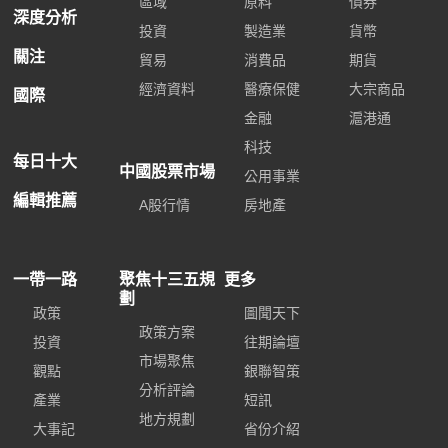
區域
原料
債券
深度分析
投資
製造業
貨幣
關注
貿易
消費品
期貨
經濟資料
醫療保健
大宗商品
國際
金融
滬港通
科技
每日十大
中國股票市場
公用事業
編輯推薦
A股行情
房地產
一帶一路
聚焦十三五規
更多
劃
政策
圖聞天下
政策方案
投資
往期論壇
市場聚焦
觀點
銀聯智策
分析評論
產業
短訊
地方規劃
大事記
省份介紹