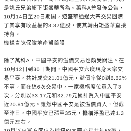
是姚氏兄弟旗下钜盛華所為。萬科A曾發佈公告，
10月14日至20日期間，矩盛華通過大宗交易回購
了其享有收益權的3.32億股，使其轉由矩盛華直接
持有。
機構青睞保險地產醫藥股
除了萬科A，中國平安的溢價交易也頗受關注。在
10月12日到30日期間，中國平安六度現身大宗交
易平臺，共計成交21.01億元，溢價率從0到6.62%
不等。而在這6次交易中，一家機構席位買入了3
次，分別以33.17元和32.79元累計買入中國平安
近20.81億元。雖然中國平安是被溢價買入，但截
至昨日，中國平安已漲至35元，機構浮盈已達1.3
億元左右。
10月以來買方席位為機構的大宗交易共計58筆，