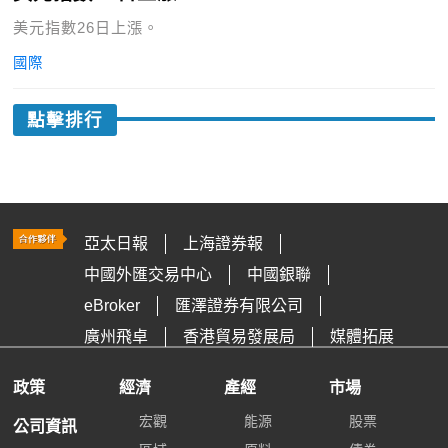
美元指數26日上漲。
國際
點擊排行
亞太日報
上海證券報
中國外匯交易中心
中國銀聯
eBroker
匯澤證券有限公司
廣州飛卓
香港貿易發展局
媒體拓展
政策
經濟
產經
市場
宏觀
能源
股票
公司資訊