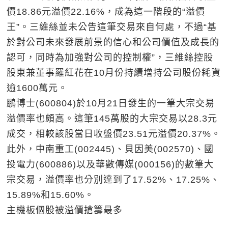
價18.86元溢價22.16%，成為這一階段的“溢價
王”。三維絲並未公告這筆交易來自何處，不過“基
於對公司未來發展前景的信心和公司價值及成長的
認可，同時為加強對公司的控制權”，三維絲控股
股東兼董事羅紅花在10月份持續增持公司股份耗資
逾1600萬元。
鵬博士(600804)於10月21日發生的一筆大宗交易
溢價率也頗高。這筆145萬股的大宗交易以28.3元
成交，相較該股當日收盤價23.51元溢價20.37%。
此外，中南重工(002445)、貝因美(002570)、國
投電力(600886)以及華數傳媒(000156)的數筆大
宗交易，溢價率也分別達到了17.52%、17.25%、
15.89%和15.60%。
主機板個股被溢價搶籌最多