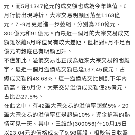
元，而5月1347億元的成交額也成為今年峰值。6
月行情出現轉折，大宗交易明顯回落至1163億
元。7~9月更是進一步萎縮，分別為250億元、
300億元和91億元。而最近一個月的大宗交易成交
額雖然離5月峰值尚有較大差距，但相對9月不足百
億元的穀底已有明顯回升。
不僅如此，溢價交易也正成為近來大宗交易的關鍵
字。最近一個月溢價成交額已達137.45億元，占
總成交額的48.68%，這一溢價成交比例創下年內
新高。在9月份，大宗交易溢價成交額僅25億元，
占比為27.5%。
在此之中，有42筆大宗交易的溢價率超過5%，20
筆大宗交易的溢價率更是超過10%，資金搶籌的熱
情可見一斑。其中，三維絲(300056)在10月15日
以23.04元的價格成交了9.98萬股，相較當日收盤