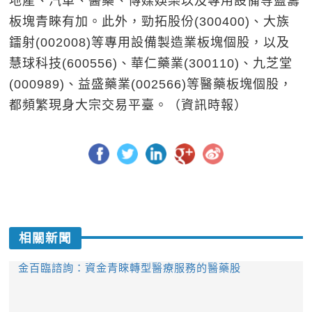
地產、汽車、醫藥、傳媒娛樂以及專用設備等藍籌
板塊青睞有加。此外，勁拓股份(300400)、大族
鐳射(002008)等專用設備製造業板塊個股，以及
慧球科技(600556)、華仁藥業(300110)、九芝堂
(000989)、益盛藥業(002566)等醫藥板塊個股，
都頻繁現身大宗交易平臺。（資訊時報）
相關新聞
金百臨諮詢：資金青睞轉型醫療服務的醫藥股