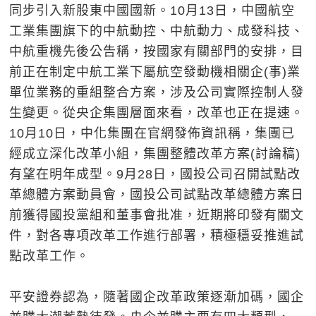
同步引入新股東中國國新。10月13日，中國航空
工業集團旗下的中航動控、中航動力、成發科技、
中航重機先後公告稱，按國家有關部門的安排，目
前正在制定中航工業下屬航空發動機相關企(事)業
單位業務的重組整合方案，涉及公司實際控制人發
生變更。從央企集團層面來看，改革也正在提速。
10月10日，中化集團在官網發佈資訊稱，集團已
經成立深化改革小組，集團整體改革方案(討論稿)
有望在明年成型。9月28日，國投公司召開試點改
革總體方案動員會，國投公司試點改革總體方案日
前獲得國投黨組和董事會批准，近期將印發有關文
件，對各專項改革工作進行部署，積極穩妥推進試
點改革工作。
平安證券認為，隨著國企改革政策逐漸加碼，國企