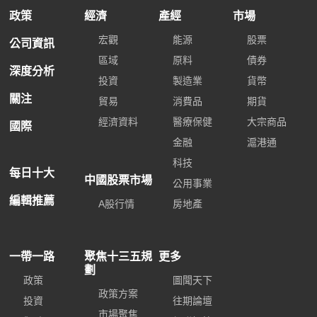
政策
經濟
產經
市場
宏觀
能源
股票
公司資訊
區域
原料
債券
深度分析
投資
製造業
貨幣
關注
貿易
消費品
期貨
經濟資料
醫療保健
大宗商品
國際
金融
滬港通
科技
每日十大
中國股票市場
公用事業
編輯推薦
A股行情
房地產
一帶一路
聚焦十三五規
更多
劃
政策
圖聞天下
政策方案
投資
往期論壇
市場聚焦