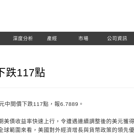
深度分析
產經
市場
公司資訊
跌117點
中間價下跌117點，報6.7889。
期美債收益率快速上行，令遭遇連續調整後的美元獲
全球範圍來看，美國對外經濟增長與貨幣政策的領先