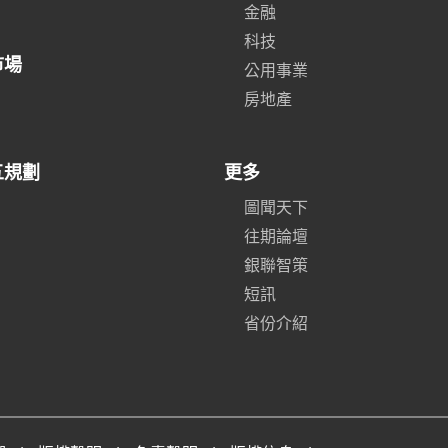
金融
科技
市場
公用事業
房地產
五規劃
更多
圖聞天下
往期論壇
銀聯智策
短訊
省份介紹