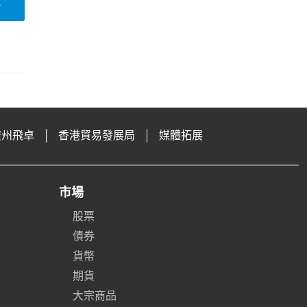
論
廣州飛卓
香港貿易發展局
媒體拓展
市場
股票
債券
貨幣
期貨
大宗商品