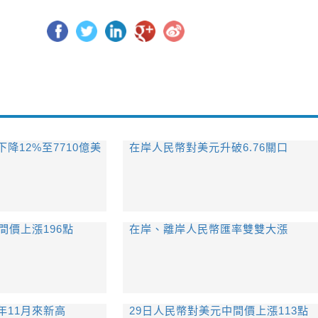
降12%至7710億美
在岸人民幣對美元升破6.76關口
間價上漲196點
在岸、離岸人民幣匯率雙雙大漲
年11月來新高
29日人民幣對美元中間價上漲113點