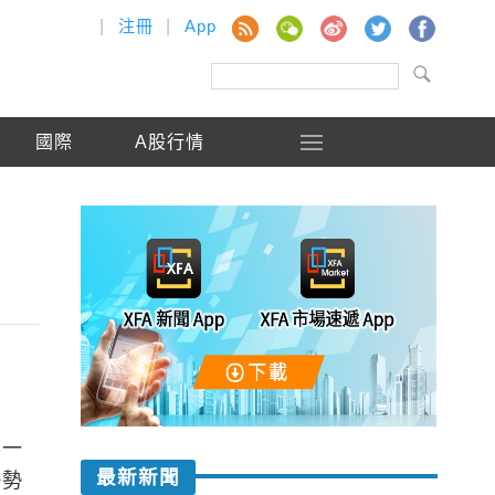
|
注冊
|
App
國際
A股行情
得一
最新新聞
優勢