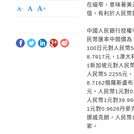
在縮窄，意味著美
值，有利於人民幣
中國人民銀行授權
民幣匯率中間價為：
100日元對人民幣5
8.7917元，1澳
1新加坡元對人民幣4
人民幣5.2255元
8.7162俄羅斯盧
元，人民幣1元對0.
人民幣1元對39.9
1元對0.9628丹
挪威克朗，人民幣1元
索。