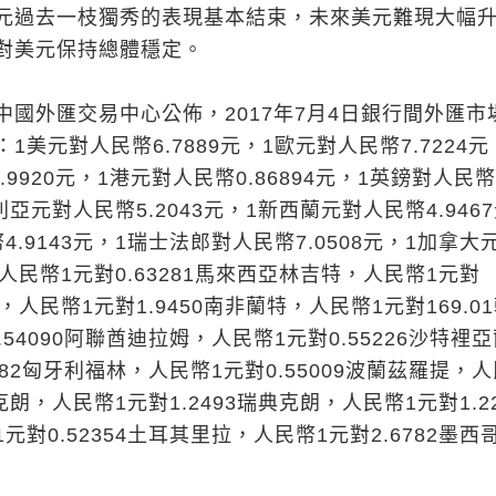
元過去一枝獨秀的表現基本結束，未來美元難現大幅
對美元保持總體穩定。
中國外匯交易中心公佈，2017年7月4日銀行間外匯市
1美元對人民幣6.7889元，1歐元對人民幣7.7224元
.9920元，1港元對人民幣0.86894元，1英鎊對人民幣
大利亞元對人民幣5.2043元，1新西蘭元對人民幣4.946
.9143元，1瑞士法郎對人民幣7.0508元，1加拿大
，人民幣1元對0.63281馬來西亞林吉特，人民幣1元對
布，人民幣1元對1.9450南非蘭特，人民幣1元對169.0
54090阿聯酋迪拉姆，人民幣1元對0.55226沙特裡
982匈牙利福林，人民幣1元對0.55009波蘭茲羅提，
麥克朗，人民幣1元對1.2493瑞典克朗，人民幣1元對1.22
對0.52354土耳其里拉，人民幣1元對2.6782墨西