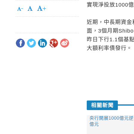
實現淨投放1000
近期，中長期資金利
面，3個月期Shibo
昨日下行1.1個基
大額利率債發行。
相關新聞
央行開展1000億元逆
億元