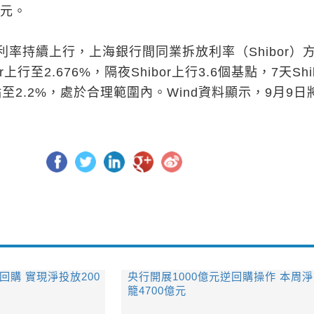
億元。
率持續上行，上海銀行間同業拆放利率（Shibor）
r上行至2.676%，隔夜Shibor上行3.6個基點，7天Shib
點至2.2%，處於合理範圍內。Wind資料顯示，9月9日
回購 實現淨投放200
央行開展1000億元逆回購操作 本周
籠4700億元