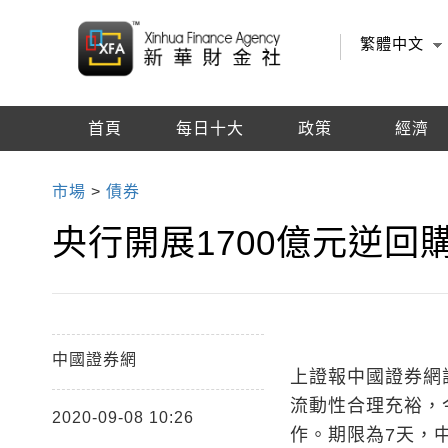
繁體中文
首頁
每日十大
政策
經濟
編輯推薦
市場
>
債券
央行開展1700億元逆回購
中國證券網
上證報中國證券網
流動性合理充裕，
2020-09-08 10:26
作。期限為7天，中