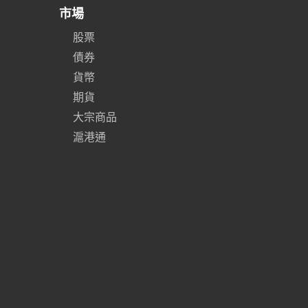
市場
股票
債券
貨幣
期貨
大宗商品
滬港通