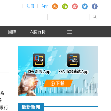
|
注冊
|
App
國際
A股行情
體系
操
最新新聞
銀行