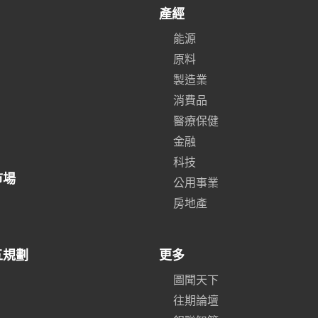
產經
能源
原料
製造業
消費品
醫療保健
金融
科技
市場
公用事業
房地產
五規劃
更多
圖聞天下
往期論壇