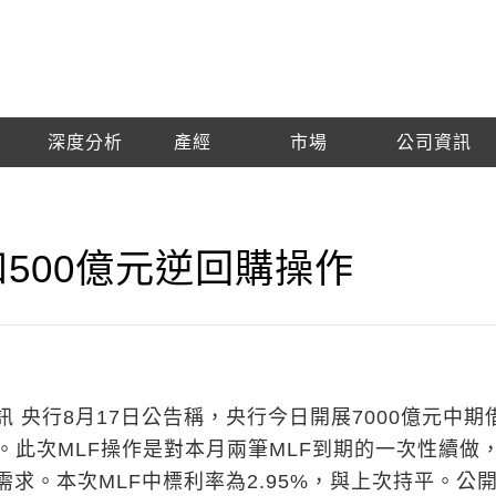
深度分析
產經
市場
公司資訊
和500億元逆回購操作
 央行8月17日公告稱，央行今日開展7000億元中期
。此次MLF操作是對本月兩筆MLF到期的一次性續做
求。本次MLF中標利率為2.95%，與上次持平。公