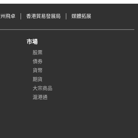
廣州飛卓
香港貿易發展局
媒體拓展
市場
股票
債券
貨幣
期貨
大宗商品
滬港通