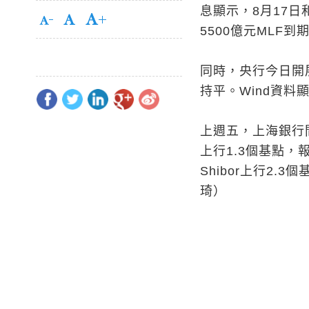
息顯示，8月17日
5500億元MLF到
同時，央行今日開展
持平。Wind資料
上週五，上海銀行間
上行1.3個基點，報2
Shibor上行2.
琦）