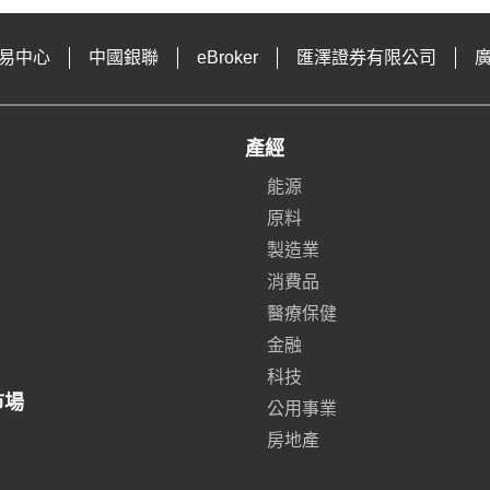
易中心
中國銀聯
eBroker
匯澤證券有限公司
產經
能源
原料
製造業
消費品
醫療保健
金融
科技
市場
公用事業
房地產