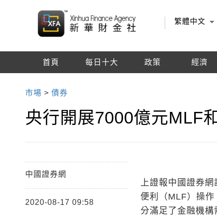
繁體中文
首頁
每日十大
政策
經濟
編輯推薦
市場
>
債券
央行開展7000億元MLF
中國證券網
上證報中國證券網訊
便利（MLF）操作
2020-08-17 09:58
分滿足了金融機構需