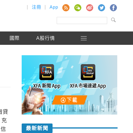
|
注冊
|
App
國際
A股行情
借貸
，充
最新新聞
開信