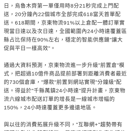
日，烏魯木齊第一單僅用時8分21秒完成上門配
送，20分鐘內22個城市全部完成618當天首單配
送。618期間，京東物流91%以上倉配一體訂單實
現當日達以及次日達，全國範圍內24小時達覆蓋區
縣占比保持在90%左右，穩定的智能供應鏈"讓大
促與平日一樣高效"。
通過大資料預測，京東物流進一步升級"前置倉"模
式，把超過10億件商品提前部署到距離消費者最近
的730個倉庫，"爆款"前置到網站實現"分鐘級"配
送。得益於"千縣萬鎮24小時達"提升計畫，京東物
流六線城市配送訂單的增長是一線城市增幅的
150%，24小時達覆蓋更多邊遠地區。
與以往的消費拓展升級不同，"互聯網+"趨勢帶有