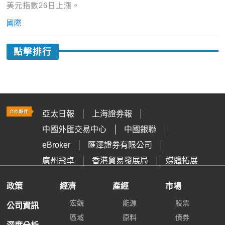
美元指數26日上漲。
國際
點擊排行
亞太日報
上海證券報
中國外匯交易中心
中國銀聯
eBroker
匯澤證券有限公司
廣州飛卓
香港貿易發展局
媒體拓展
政策
經濟
產經
市場
宏觀
能源
股票
公司資訊
區域
原料
債券