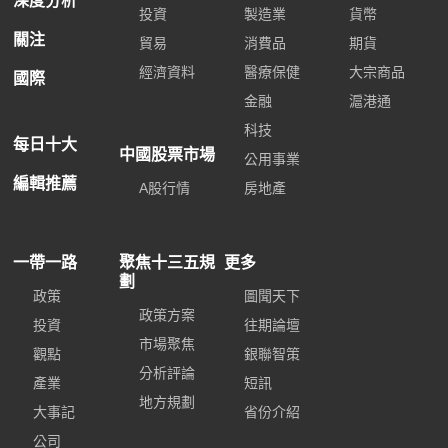
深度分析
投資
製造業
貨幣
關注
貿易
消費品
期貨
經濟資料
醫療保健
大宗商品
國際
金融
滬港通
科技
每日十大
中國股票市場
公用事業
編輯推薦
A股行情
房地產
一帶一路
聚焦十三五規
更多
劃
政策
圖聞天下
政策方案
投資
往期論壇
市場聚焦
觀點
銀聯智策
分析評論
產業
短訊
地方規劃
大事記
省份介紹
公司