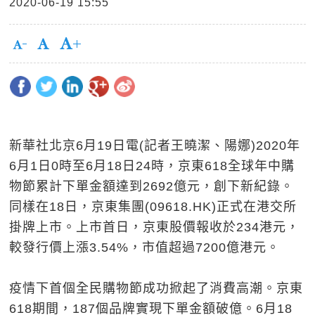
2020-06-19 15:55
新華社北京6月19日電(記者王曉潔、陽娜)2020年
6月1日0時至6月18日24時，京東618全球年中購
物節累計下單金額達到2692億元，創下新紀錄。
同樣在18日，京東集團(09618.HK)正式在港交所
掛牌上市。上市首日，京東股價報收於234港元，
較發行價上漲3.54%，市值超過7200億港元。
疫情下首個全民購物節成功掀起了消費高潮。京東
618期間，187個品牌實現下單金額破億。6月18